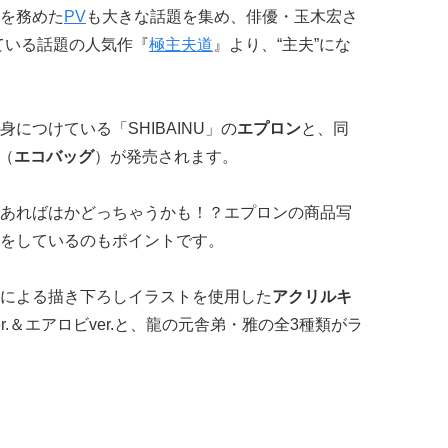
を務めた
PV
も大きな話題を集め、俳優・玉木宏さ
ている話題の人気作『
極主夫道
』より、“主夫”にな
につけている「SHIBAINU」の
エプロン
と、同
」（
エコバッグ
）が発売されます。
あればはかどっちゃうかも！？エプロンの商品写
をしているのもポイントです。
による描き下ろしイラストを使用した
アクリルキ
r.＆エアロビver.と、龍の元舎弟・雅の全3種類がラ