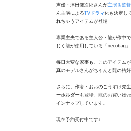
声優・津田健次郎さんが
主演＆監督
ん主演による
TVドラマ
化も決定し
れちゃうアイテムが登場！
専業主夫である主人公・龍が作中で身
じく龍が使用している「necobag
毎日大変な家事も、このアイテムが
真のモデルさんがちゃんと龍の格好
さらに、作者・おおのこうすけ先生
ーホルダー
も登場。龍のお買い物ve
インナップしています。
現在予約受付中です♪