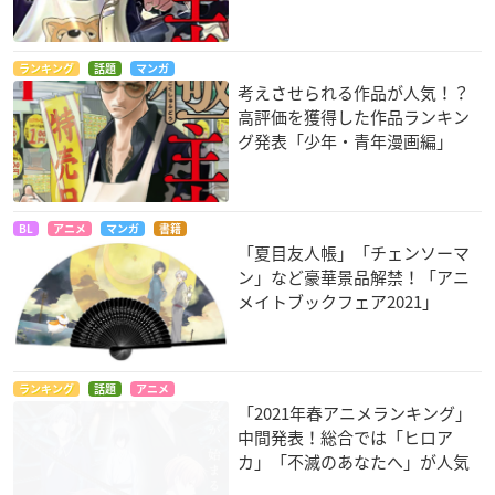
ランキング
話題
マンガ
考えさせられる作品が人気！？
高評価を獲得した作品ランキン
グ発表「少年・青年漫画編」
BL
アニメ
マンガ
書籍
「夏目友人帳」「チェンソーマ
ン」など豪華景品解禁！「アニ
メイトブックフェア2021」
ランキング
話題
アニメ
「2021年春アニメランキング」
中間発表！総合では「ヒロア
カ」「不滅のあなたへ」が人気