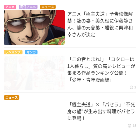
アニメ
配信アニメ
ニュース
アニメ「極主夫道」予告映像解
禁！龍の妻・美久役に伊藤静さ
ん、龍の元舎弟・雅役に興津和
幸さんが決定
ランキング
マンガ
「この音とまれ!」「コタローは
1人暮らし」質の高いレビューが
集まる作品ランキング公開！
「少年・青年漫画編」
2
ニュース
「極主夫道」×「パセラ」”不死
身の龍”が生み出す料理がパセラ
に登場！
15