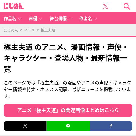
に
じ
め
ん
作品名
声優
舞台俳優
作者名
にじめん
>
アニメ
> 極主夫道
極主夫道 のアニメ、漫画情報・声優・
キャラクター・登場人物・最新情報一
覧
このページでは『極主夫道』の漫画やアニメの声優・キャラク
ター情報や特集・オススメ記事、最新ニュースを掲載していま
す。
アニメ「極主夫道」の関連画像まとめはこちら