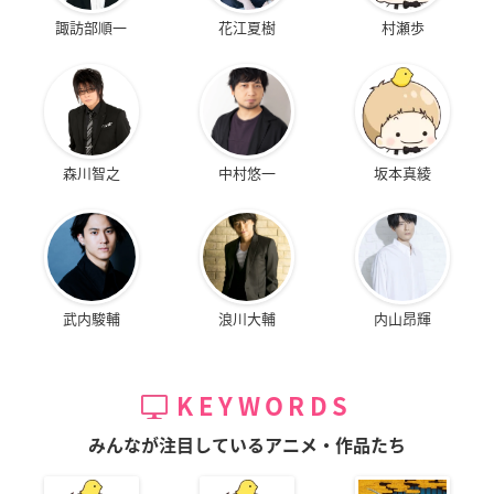
諏訪部順一
花江夏樹
村瀬歩
森川智之
中村悠一
坂本真綾
武内駿輔
浪川大輔
内山昂輝
KEYWORDS
みんなが注目しているアニメ・作品たち