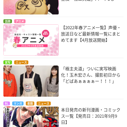
話題
アニメ
【2022年春アニメ一覧】声優・
放送日など最新情報一覧にまと
めてます【4月放送開始】
実写
ニュース
「極主夫道」ついに実写映画
化！玉木宏さん、撮影初日から
「どばあぁぁぁぁー！！！」
BL
マンガ
書籍
ニュース
本日発売の新刊漫画・コミック
ス一覧【発売日：2021年9月9
日】