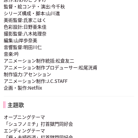
監督・絵コンテ・演出:今千秋
シリーズ構成・脚本:山川進
美術監督:氏家こはく
色彩設計:日野亜朱佳
撮影監督:八木祐理奈
編集:山岸歩奈美
ヤクザの若頭
町の会長
警官
音響監督:明田川仁
声優：福島潤
声優：斉藤貴美子
声優：野川雅史
音楽:吟
アニメーション制作統括:松倉友二
アニメーション制作プロデューサー:松尾洸甫
制作協力:アセンション
アニメーション制作:J.C.STAFF
企画・製作:Netflix
警官
組長のおやじ
主題歌
声優：柳田淳一
声優：大塚芳忠
オープニングテーマ
「シュフノミチ」打首獄門同好会
エンディングテーマ
「極・夫婦街道」打首獄門同好会