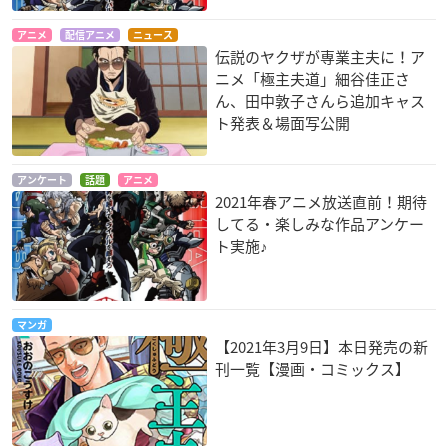
アニメ
配信アニメ
ニュース
伝説のヤクザが専業主夫に！ア
ニメ「極主夫道」細谷佳正さ
ん、田中敦子さんら追加キャス
ト発表＆場面写公開
アンケート
話題
アニメ
2021年春アニメ放送直前！期待
してる・楽しみな作品アンケー
ト実施♪
マンガ
【2021年3月9日】本日発売の新
刊一覧【漫画・コミックス】