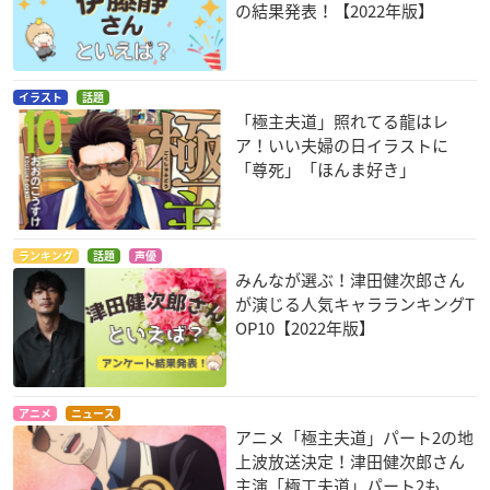
の結果発表！【2022年版】
イラスト
話題
「極主夫道」照れてる龍はレ
ア！いい夫婦の日イラストに
「尊死」「ほんま好き」
ランキング
話題
声優
みんなが選ぶ！津田健次郎さん
が演じる人気キャラランキングT
OP10【2022年版】
アニメ
ニュース
アニメ「極主夫道」パート2の地
上波放送決定！津田健次郎さん
主演「極工夫道」パート2も