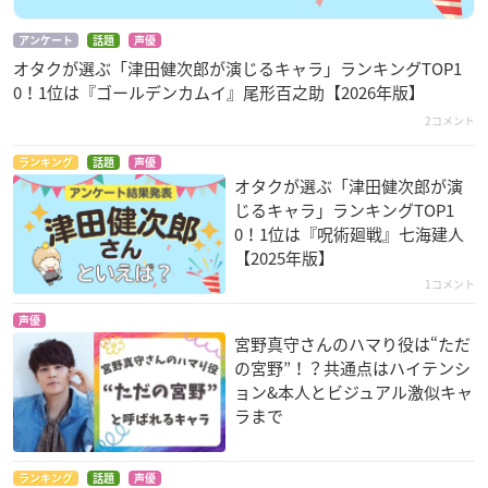
アンケート
話題
声優
オタクが選ぶ「津田健次郎が演じるキャラ」ランキングTOP1
0！1位は『ゴールデンカムイ』尾形百之助【2026年版】
2コメント
ランキング
話題
声優
オタクが選ぶ「津田健次郎が演
じるキャラ」ランキングTOP1
0！1位は『呪術廻戦』七海建人
【2025年版】
1コメント
声優
宮野真守さんのハマり役は“ただ
の宮野”！？共通点はハイテンシ
ョン&本人とビジュアル激似キャ
ラまで
ランキング
話題
声優