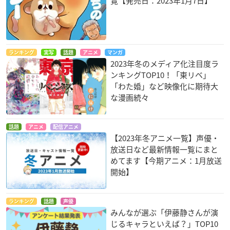
覧【発売日：2023年1月7日】
ランキング
実写
話題
アニメ
マンガ
2023年冬のメディア化注目度ラ
ンキングTOP10！「東リベ」
「わた婚」など映像化に期待大
な漫画続々
話題
アニメ
配信アニメ
【2023年冬アニメ一覧】声優・
放送日など最新情報一覧にまと
めてます【今期アニメ：1月放送
開始】
ランキング
話題
声優
みんなが選ぶ「伊藤静さんが演
じるキャラといえば？」TOP10