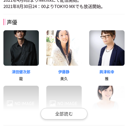
2021年4月8日よりNetflixにて配信開始。
2021年8月30日24：00よりTOKYO MXでも放送開始。
声優
津田健次郎
伊藤静
興津和幸
龍
美久
雅
細谷佳正
田中敦子
M・A・O