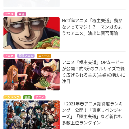
アニメ
声優
Netflixアニメ「極主夫道」動か
ないってマジ！？「マンガのよ
うなアニメ」演出に賛否両論
アニメ
配信アニメ
ニュース
アニメ「極主夫道」OPムービー
が公開！約3分のフルサイズで繰
り広げられる主夫(主婦)の戦いに
注目
ランキング
話題
アニメ
「2021年春アニメ期待度ランキ
ング」公開！「東京リベンジャ
ーズ」「極主夫道」など新作も
多数上位ランクイン