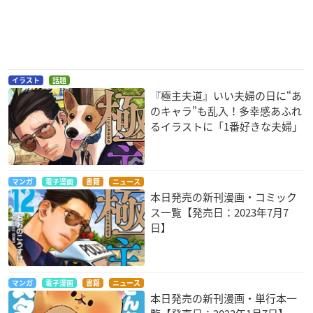
イラスト
話題
『極主夫道』いい夫婦の日に“あ
のキャラ”も乱入！多幸感あふれ
るイラストに「1番好きな夫婦」
マンガ
電子漫画
書籍
ニュース
本日発売の新刊漫画・コミック
ス一覧【発売日：2023年7月7
日】
マンガ
電子漫画
書籍
ニュース
本日発売の新刊漫画・単行本一