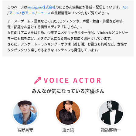
このページは
kusuguru株式会社
のにじめん編集部が作成・配信しています。
A3!
/
アニメ
/
春アニメ
/
ニュース
の最新情報はリンク先をご覧ください。
アニメ・ゲーム・漫画などの2次元コンテンツや、声優・舞台・俳優などの情
報・話題をお届けする情報メディア「にじめん」。
女性向けアニメをはじめ、少年アニメやキャラクター作品、VTuberなどストリー
マーにも幅を広げ、オタクが気になる情報を幅広くお届けしています。
さらに、アンケート・ランキング・オタ活（推し活）お役立ち情報など、女性オ
タクがワクワク楽しめるようなコンテンツも発信しています。
VOICE ACTOR
みんなが気になっている声優さん
宮野真守
速水奨
諏訪部順一