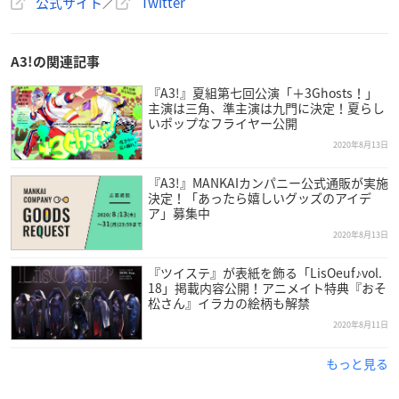
公式サイト
／
Twitter
A3!の関連記事
『A3!』夏組第七回公演「＋3Ghosts！」
主演は三角、準主演は九門に決定！夏らし
いポップなフライヤー公開
2020年8月13日
『A3!』MANKAIカンパニー公式通販が実施
決定！「あったら嬉しいグッズのアイデ
ア」募集中
2020年8月13日
『ツイステ』が表紙を飾る「LisOeuf♪vol.
18」掲載内容公開！アニメイト特典『おそ
松さん』イラカの絵柄も解禁
2020年8月11日
もっと見る