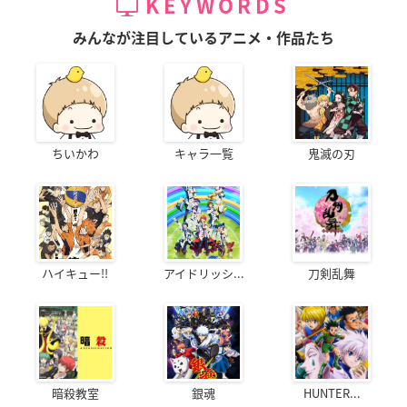
KEYWORDS
みんなが注目しているアニメ・作品たち
ちいかわ
キャラ一覧
鬼滅の刃
ハイキュー!!
アイドリッシ...
刀剣乱舞
暗殺教室
銀魂
HUNTER...