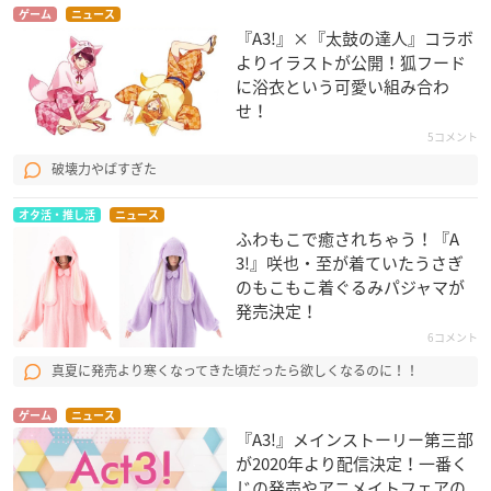
ゲーム
ニュース
『A3!』×『太鼓の達人』コラボ
よりイラストが公開！狐フード
に浴衣という可愛い組み合わ
せ！
5コメント
破壊力やばすぎた
オタ活・推し活
ニュース
ふわもこで癒されちゃう！『A
3!』咲也・至が着ていたうさぎ
のもこもこ着ぐるみパジャマが
発売決定！
6コメント
真夏に発売より寒くなってきた頃だったら欲しくなるのに！！
ゲーム
ニュース
『A3!』メインストーリー第三部
が2020年より配信決定！一番く
じの発売やアニメイトフェアの