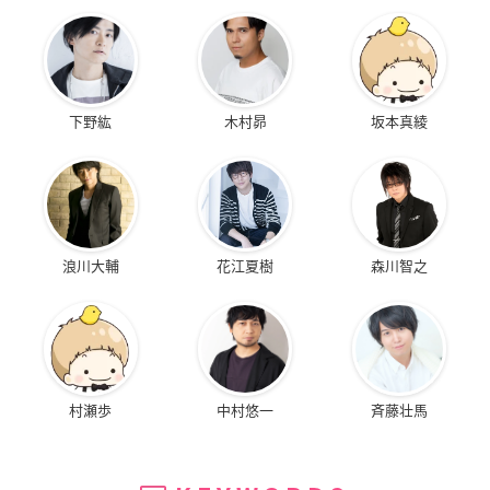
下野紘
木村昴
坂本真綾
浪川大輔
花江夏樹
森川智之
村瀬歩
中村悠一
斉藤壮馬