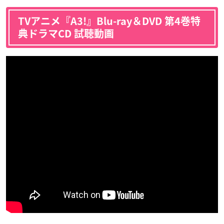
TVアニメ『A3!』Blu-ray＆DVD 第4巻特
典ドラマCD 試聴動画