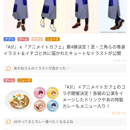
アプリ
ゲーム
カフェ
ニュース
『A3!』ｘ「アニメイトカフェ」第4弾決定！至・三角らの等身
イラスト＆イチゴと共に描かれたキュートなイラストが公開
5コメント
あかねさんのイラストが良かった…
ゲーム
ニュース
『A3!』×アニメイトカフェのコ
ラボ開催決定！各組の公演をイ
メージしたドリンクやあの特製
カレーもメニュー入り！
12コメント
A3やってるとカレー食べたくなるよね