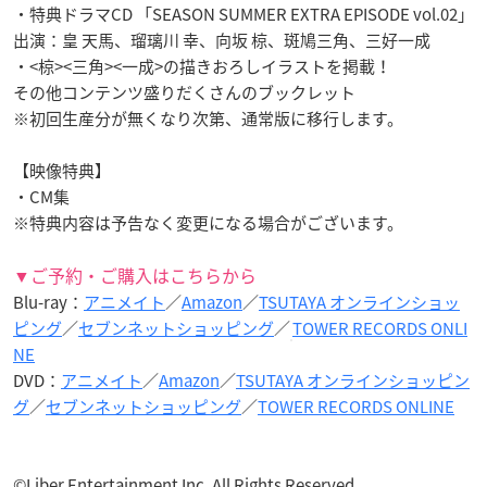
・特典ドラマCD 「SEASON SUMMER EXTRA EPISODE vol.02」
出演：皇 天馬、瑠璃川 幸、向坂 椋、斑鳩三角、三好一成
・<椋><三角><一成>の描きおろしイラストを掲載！
その他コンテンツ盛りだくさんのブックレット
※初回生産分が無くなり次第、通常版に移行します。
【映像特典】
・CM集
※特典内容は予告なく変更になる場合がございます。
▼ご予約・ご購入はこちらから
Blu-ray：
アニメイト
／
Amazon
／
TSUTAYA オンラインショッ
ピング
／
セブンネットショッピング
／
TOWER RECORDS ONLI
NE
DVD：
アニメイト
／
Amazon
／
TSUTAYA オンラインショッピン
グ
／
セブンネットショッピング
／
TOWER RECORDS ONLINE
©Liber Entertainment Inc. All Rights Reserved.