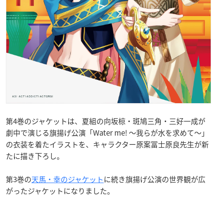
第4巻のジャケットは、夏組の向坂椋・斑鳩三角・三好一成が
劇中で演じる旗揚げ公演「Water me! ～我らが水を求めて～」
の衣装を着たイラストを、キャラクター原案冨士原良先生が新
たに描き下ろし。
第3巻の
天馬・幸のジャケット
に続き旗揚げ公演の世界観が広
がったジャケットになりました。