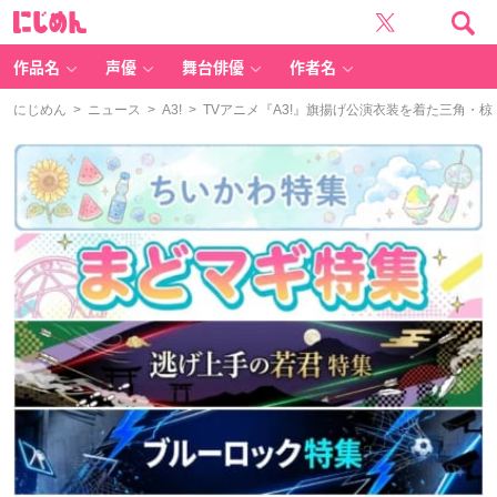
に
じ
め
ん
作品名
声優
舞台俳優
作者名
にじめん
>
ニュース
>
A3!
> TVアニメ『A3!』旗揚げ公演衣装を着た三角・