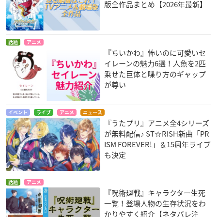
版全作品まとめ【2026年最新】
話題
アニメ
『ちいかわ』怖いのに可愛いセ
イレーンの魅力6選！人魚を2匹
乗せた巨体と喋り方のギャップ
が尊い
イベント
ライブ
アニメ
ニュース
『うたプリ』アニメ全4シリーズ
が無料配信♪ ST☆RISH新曲「PR
ISM FOREVER!」＆15周年ライブ
も決定
話題
アニメ
『呪術廻戦』キャラクター生死
一覧！登場人物の生存状況をわ
かりやすく紹介【ネタバレ注