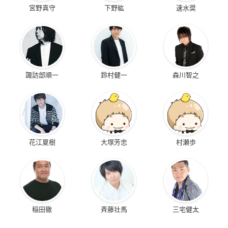
宮野真守
下野紘
速水奨
諏訪部順一
鈴村健一
森川智之
花江夏樹
大塚芳忠
村瀬歩
稲田徹
斉藤壮馬
三宅健太