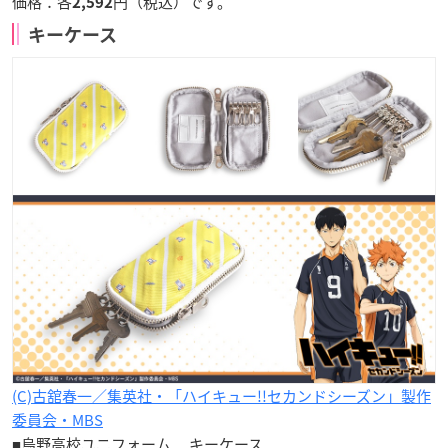
価格：各
円（税込）です。
2,592
キーケース
(C)古舘春一／集英社・「ハイキュー!!セカンドシーズン」製作
委員会・MBS
■烏野高校ユニフォーム キーケース