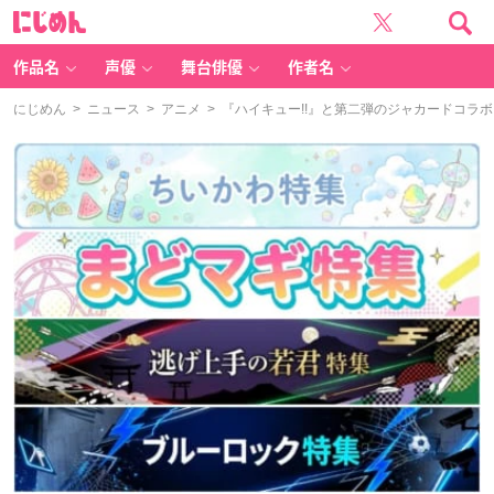
に
じ
め
ん
作品名
声優
舞台俳優
作者名
にじめん
>
ニュース
>
アニメ
> 『ハイキュー!!』と第二弾のジャカードコラ