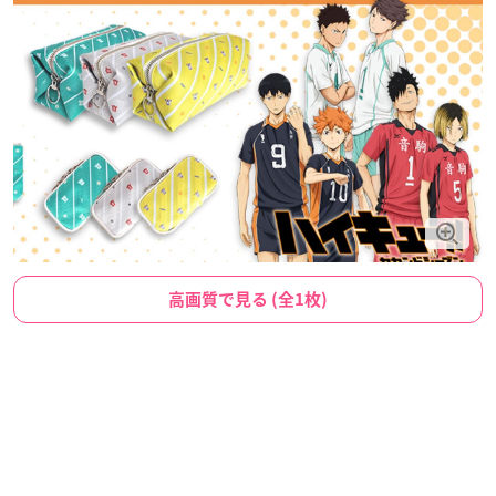
高画質で見る (全1枚)