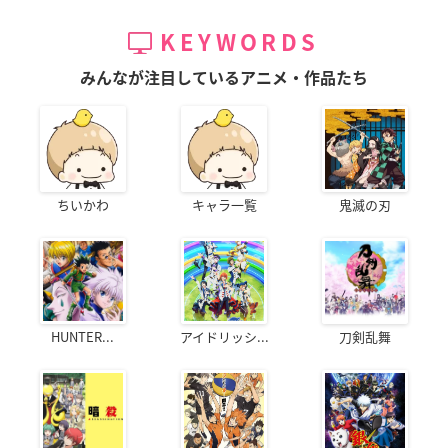
KEYWORDS
みんなが注目しているアニメ・作品たち
ちいかわ
キャラ一覧
鬼滅の刃
HUNTER...
アイドリッシ...
刀剣乱舞