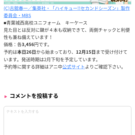
(C)古舘春一／集英社・「ハイキュー!!セカンドシーズン」製作
委員会・MBS
■青葉城西高校ユニフォーム キーケース
見た目とは反対に鍵が４本も収納できて、両側チャックと利便
性も兼ね備えています！
価格：各
円です。
3,456
予約は
から始まっており、
まで受け付けて
本日26日
12月15日
います。発送時期は2月下旬を予定しています。
予約等に関する詳細はアニ中
公式サイト
よりご確認下さい。
コメントを投稿する