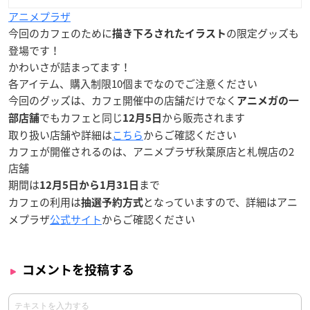
アニメプラザ
今回のカフェのために
の限定グッズも
描き下ろされたイラスト
登場です！
かわいさが詰まってます！
各アイテム、購入制限10個までなのでご注意ください
今回のグッズは、カフェ開催中の店舗だけでなく
アニメガの一
でもカフェと同じ
から販売されます
部店舗
12月5日
取り扱い店舗や詳細は
こちら
からご確認ください
カフェが開催されるのは、
アニメプラザ秋葉原店と札幌店
の2
店舗
期間は
まで
12月5日から1月31日
カフェの利用は
となっていますので、詳細はアニ
抽選予約方式
メプラザ
公式サイト
からご確認ください
コメントを投稿する