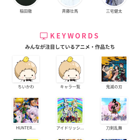
稲田徹
斉藤壮馬
三宅健太
KEYWORDS
みんなが注目しているアニメ・作品たち
ちいかわ
キャラ一覧
鬼滅の刃
HUNTER...
アイドリッシ...
刀剣乱舞