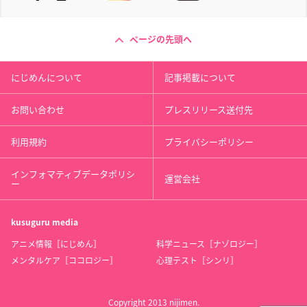
ページの先頭へ
にじめんについて
記事掲載について
お問い合わせ
プレスリリース送付先
利用規約
プライバシーポリシー
インフォマティブデータポリシ
運営会社
ー
kusuguru
media
アニメ情報［にじめん］
科学ニュース［ナゾロジー］
メンタルケア［ココロジー］
心理テスト［シンリ］
Copyright 2013 nijimen.