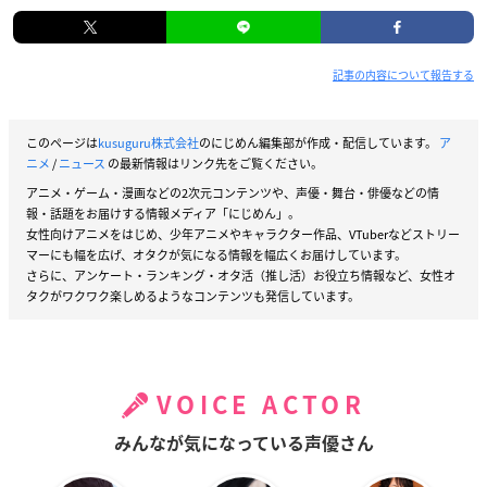
記事の内容について報告する
このページは
kusuguru株式会社
のにじめん編集部が作成・配信しています。
ア
ニメ
/
ニュース
の最新情報はリンク先をご覧ください。
アニメ・ゲーム・漫画などの2次元コンテンツや、声優・舞台・俳優などの情
報・話題をお届けする情報メディア「にじめん」。
女性向けアニメをはじめ、少年アニメやキャラクター作品、VTuberなどストリー
マーにも幅を広げ、オタクが気になる情報を幅広くお届けしています。
さらに、アンケート・ランキング・オタ活（推し活）お役立ち情報など、女性オ
タクがワクワク楽しめるようなコンテンツも発信しています。
VOICE ACTOR
みんなが気になっている声優さん