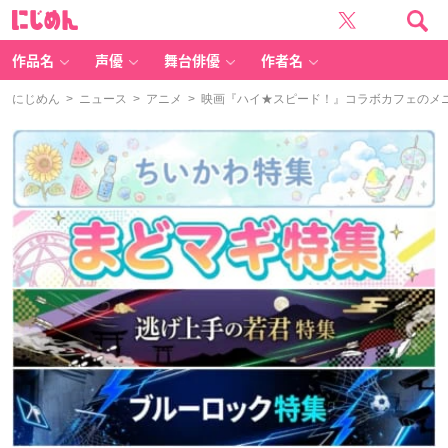
に
じ
め
ん
作品名
声優
舞台俳優
作者名
にじめん
>
ニュース
>
アニメ
> 映画『ハイ★スピード！』コラボカフェのメ