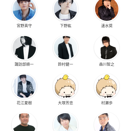
宮野真守
下野紘
速水奨
諏訪部順一
鈴村健一
森川智之
花江夏樹
大塚芳忠
村瀬歩