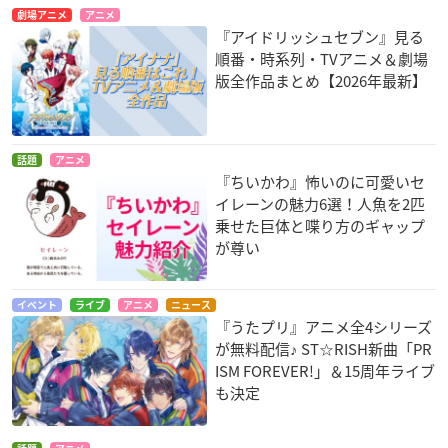
劇場アニメ
アニメ
『アイドリッシュセブン』見る
順番・時系列・TVアニメ＆劇場
版全作品まとめ【2026年最新】
話題
アニメ
『ちいかわ』怖いのに可愛いセ
イレーンの魅力6選！人魚を2匹
乗せた巨体と喋り方のギャップ
が尊い
イベント
ライブ
アニメ
ニュース
『うたプリ』アニメ全4シリーズ
が無料配信♪ ST☆RISH新曲「PR
ISM FOREVER!」＆15周年ライブ
も決定