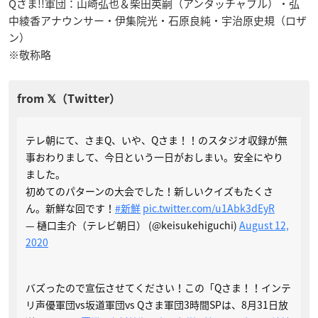
Qさま!!軍団：山崎弘也＆柴田英嗣（アンタッチャブル）・弘
中綾香アナウンサー・伊集院光・石原良純・宇治原史規（ロザ
ン）
※敬称略
テレ朝にて、さまQ、いや、Qさま！！のスタジオ収録が無
事おわりまして、今日という一日がおしまい。安全にやり
ました。
初めてのパターンの大会でした！新しいクイズもたくさ
ん。新鮮な回です！
#新鮮
pic.twitter.com/u1Abk3dEyR
— 樋口圭介（テレビ朝日） (@keisukehiguchi)
August 12,
2020
バズったので宣伝させてください！この「Qさま！！インテ
リ声優軍団vs坂道軍団vs Qさま軍団3時間SPは、8月31日放