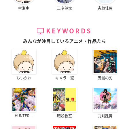
村瀬歩
三宅健太
斉藤壮馬
KEYWORDS
みんなが注目しているアニメ・作品たち
ちいかわ
キャラ一覧
鬼滅の刃
HUNTER...
暗殺教室
刀剣乱舞