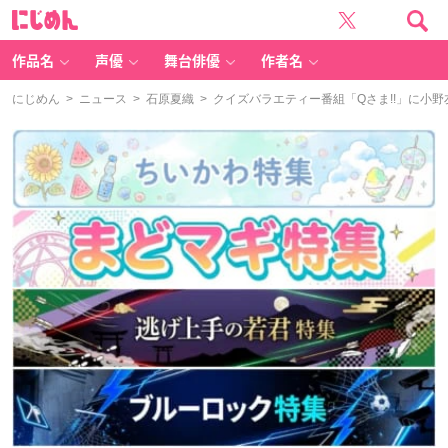
に
じ
め
ん
作品名
声優
舞台俳優
作者名
にじめん
>
ニュース
>
石原夏織
> クイズバラエティー番組「Qさま!!」に小