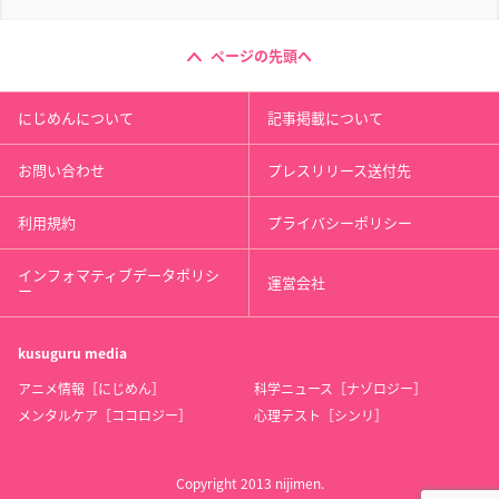
ページの先頭へ
にじめんについて
記事掲載について
お問い合わせ
プレスリリース送付先
利用規約
プライバシーポリシー
インフォマティブデータポリシ
運営会社
ー
kusuguru
media
アニメ情報［にじめん］
科学ニュース［ナゾロジー］
メンタルケア［ココロジー］
心理テスト［シンリ］
Copyright 2013 nijimen.