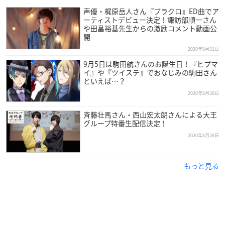
声優・梶原岳人さん『ブラクロ』ED曲でア
ーティストデビュー決定！諏訪部順一さん
や田畠裕基先生からの激励コメント動画公
開
2020年8月31日
9月5日は駒田航さんのお誕生日！『ヒプマ
イ』や『ツイステ』でおなじみの駒田さん
といえば…？
2020年8月30日
斉藤壮馬さん・西山宏太朗さんによる大王
グループ特番生配信決定！
2020年8月28日
もっと見る