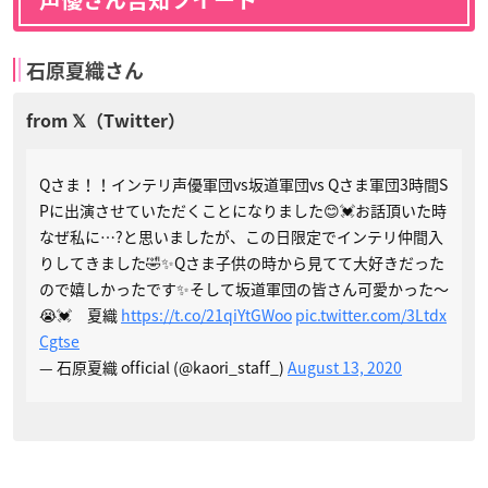
声優さん告知ツイート
石原夏織さん
Qさま！！インテリ声優軍団vs坂道軍団vs Qさま軍団3時間S
Pに出演させていただくことになりました😊💓お話頂いた時
なぜ私に…?と思いましたが、この日限定でインテリ仲間入
りしてきました🤣✨Qさま子供の時から見てて大好きだった
ので嬉しかったです✨そして坂道軍団の皆さん可愛かった〜
😭💓 夏織
https://t.co/21qiYtGWoo
pic.twitter.com/3Ltdx
Cgtse
— 石原夏織 official (@kaori_staff_)
August 13, 2020