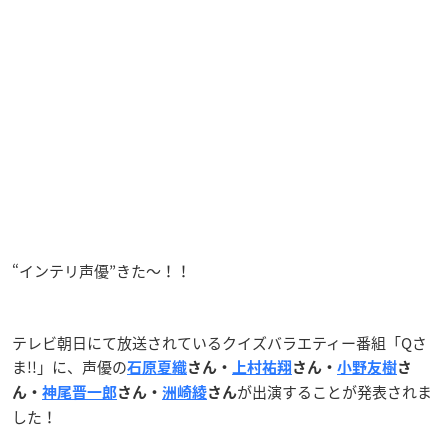
“インテリ声優”きた〜！！
テレビ朝日にて放送されているクイズバラエティー番組「Qさ
ま!!」に、声優の
石原夏織
さん・
上村祐翔
さん・
小野友樹
さ
が出演することが発表されま
ん・
神尾晋一郎
さん・
洲崎綾
さん
した！