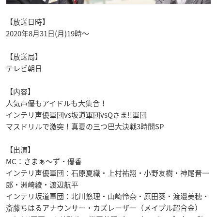
【放送日時】
2020年8月31日(月)19時〜
【放送局】
テレビ朝日
【内容】
人気声優もアイドルも大集合！
インテリ声優軍団vs坂道軍団vsQさま!!軍団
マスドリルで激突！真夏の三つ巴大決戦3時間SP
【出演】
MC：さまぁ～ず・優香
インテリ声優軍団：石原夏織・上村祐翔・小野友樹・神尾晋一
郎・洲崎綾・渡辺航平
インテリ坂道軍団：北川悠理・山崎怜奈・原田葵・渡邉美穂・
斎藤ちはるアナウンサー・カズレーザー（メイプル超合金）