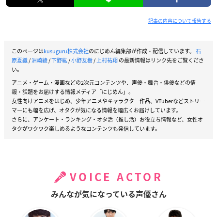
記事の内容について報告する
このページは
kusuguru株式会社
のにじめん編集部が作成・配信しています。
石
原夏織
/
洲崎綾
/
下野紘
/
小野友樹
/
上村祐翔
の最新情報はリンク先をご覧くださ
い。
アニメ・ゲーム・漫画などの2次元コンテンツや、声優・舞台・俳優などの情
報・話題をお届けする情報メディア「にじめん」。
女性向けアニメをはじめ、少年アニメやキャラクター作品、VTuberなどストリー
マーにも幅を広げ、オタクが気になる情報を幅広くお届けしています。
さらに、アンケート・ランキング・オタ活（推し活）お役立ち情報など、女性オ
タクがワクワク楽しめるようなコンテンツも発信しています。
VOICE ACTOR
みんなが気になっている声優さん