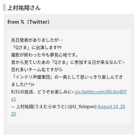
上村祐翔さん
先日発表がありましたが…
「Qさま」に出演します‼️‼️
撮影が終わった今も夢見心地です。
昔から見ていたあの「Qさま」に参加する日が来るなんて✨
恐れ多いチーム名ですが💦
「インテリ声優軍団」の一員として思いっきり楽しんでき
ました(^^)v
8/31の放送、どうぞお楽しみに♪
pic.twitter.com/NSJkn80Y
zS
— 上村祐翔(うえむらゆうと) (@U_Yutopan)
August 14, 20
20