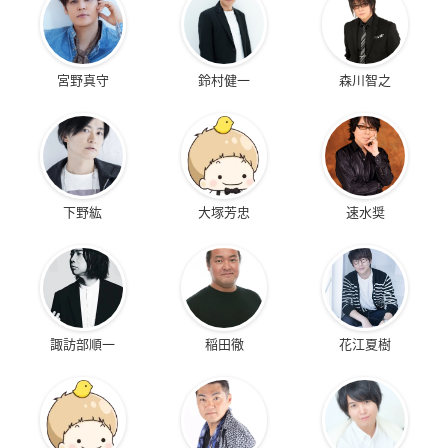
宮野真守
鈴村健一
森川智之
下野紘
大塚芳忠
速水奨
諏訪部順一
稲田徹
花江夏樹