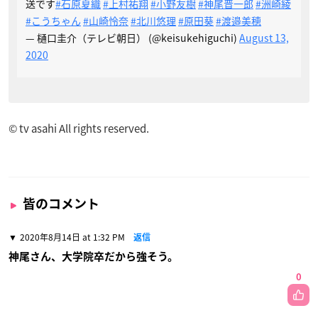
送です
#石原夏織
#上村祐翔
#小野友樹
#神尾晋一郎
#洲崎綾
#こうちゃん
#山崎怜奈
#北川悠理
#原田葵
#渡邉美穂
— 樋口圭介（テレビ朝日） (@keisukehiguchi)
August 13,
2020
© tv asahi All rights reserved.
皆のコメント
2020年8月14日 at 1:32 PM
返信
神尾さん、大学院卒だから強そう。
0