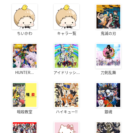
ちいかわ
キャラ一覧
鬼滅の刃
HUNTER...
アイドリッシ...
刀剣乱舞
暗殺教室
ハイキュー!!
銀魂