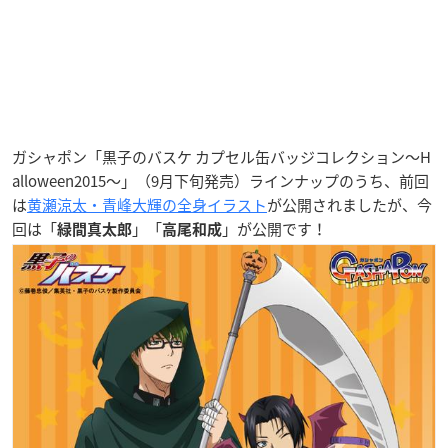
ガシャポン「黒子のバスケ カプセル缶バッジコレクション〜H
alloween2015〜」（9月下旬発売）ラインナップのうち、前回
は
黄瀬涼太・青峰大輝の全身イラスト
が公開されましたが、今
回は「
」「
」が公開です！
緑間真太郎
高尾和成