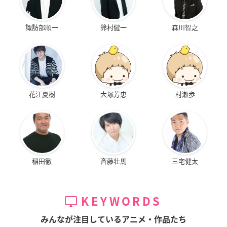
諏訪部順一
鈴村健一
森川智之
花江夏樹
大塚芳忠
村瀬歩
稲田徹
斉藤壮馬
三宅健太
KEYWORDS
みんなが注目しているアニメ・作品たち