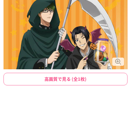
高画質で見る (全1枚)