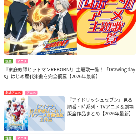
話題
アニメ
『家庭教師ヒットマンREBORN!』主題歌一覧！「Drawing day
s」はじめ歴代楽曲を完全網羅【2026年最新】
劇場アニメ
アニメ
『アイドリッシュセブン』見る
順番・時系列・TVアニメ＆劇場
版全作品まとめ【2026年最新】
話題
アニメ