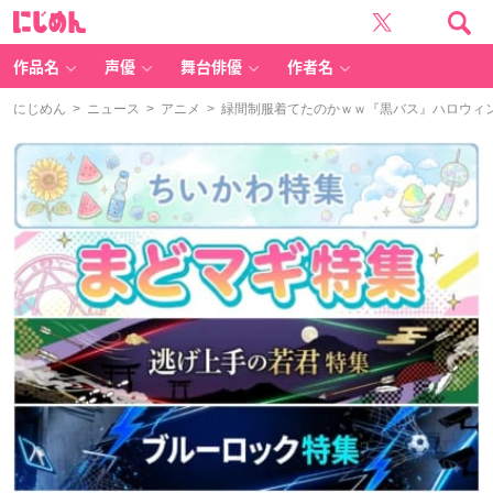
に
じ
め
ん
作品名
声優
舞台俳優
作者名
にじめん
>
ニュース
>
アニメ
> 緑間制服着てたのかｗｗ『黒バス』ハロウィ