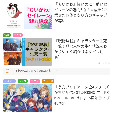
『ちいかわ』怖いのに可愛いセ
イレーンの魅力6選！人魚を2匹
乗せた巨体と喋り方のギャップ
が尊い
話題
アニメ
『呪術廻戦』キャラクター生死
一覧！登場人物の生存状況をわ
かりやすく紹介【ネタバレ注
意】
6コメント
五条悟死んじゃったのは😞悲しい⋯
イベント
ライブ
アニメ
ニュース
『うたプリ』アニメ全4シリーズ
が無料配信♪ ST☆RISH新曲「PR
ISM FOREVER!」＆15周年ライブ
も決定