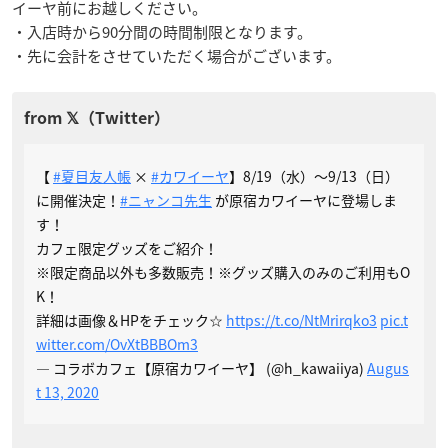
イーヤ前にお越しください。
・入店時から90分間の時間制限となります。
・先に会計をさせていただく場合がございます。
【
#夏目友人帳
×
#カワイーヤ
】8/19（水）～9/13（日）
に開催決定！
#ニャンコ先生
が原宿カワイーヤに登場しま
す！
カフェ限定グッズをご紹介！
※限定商品以外も多数販売！※グッズ購入のみのご利用もO
K！
詳細は画像＆HPをチェック☆
https://t.co/NtMrirqko3
pic.t
witter.com/OvXtBBBOm3
— コラボカフェ【原宿カワイーヤ】 (@h_kawaiiya)
Augus
t 13, 2020