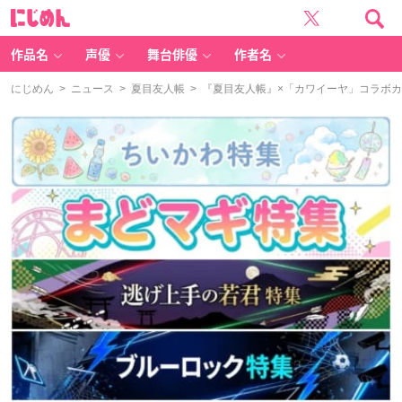
に
じ
め
ん
作品名
声優
舞台俳優
作者名
にじめん
>
ニュース
>
夏目友人帳
> 『夏目友人帳』×「カワイーヤ」コラボ