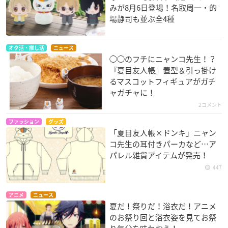
みが8月6日登場！名取周一・的
場静司も並ぶ全4種
オタ活・推し活
ニュース
◯◯のフチにニャンコ先生！？
『夏目友人帳』置型＆引っ掛け
るマスコットフィギュアがガチ
ャガチャに！
2コメント
ファッション
グッズ
「夏目友人帳×ドンキ」ニャン
コ先生の耳付きパーカなど…ア
パレル雑貨アイテムが発売！
447
アニメ
ニュース
夏だ！祭りだ！浴衣だ！アニメ
のお祭り回と浴衣姿を見てお祭