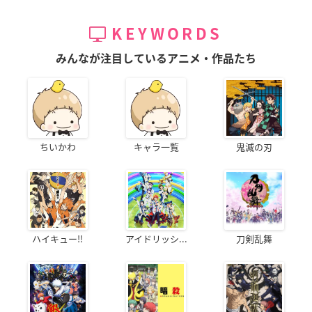
KEYWORDS
みんなが注目しているアニメ・作品たち
ちいかわ
キャラ一覧
鬼滅の刃
ハイキュー!!
アイドリッシ...
刀剣乱舞