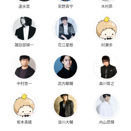
速水奨
宮野真守
木村昴
諏訪部順一
花江夏樹
村瀬歩
中村悠一
武内駿輔
森川智之
坂本真綾
浪川大輔
内山昂輝