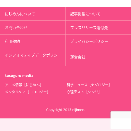
にじめんについて
記事掲載について
お問い合わせ
プレスリリース送付先
利用規約
プライバシーポリシー
インフォマティブデータポリシ
運営会社
ー
kusuguru
media
アニメ情報［にじめん］
科学ニュース［ナゾロジー］
メンタルケア［ココロジー］
心理テスト［シンリ］
Copyright 2013 nijimen.