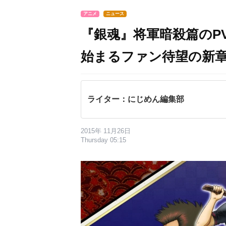
アニメ
ニュース
『銀魂』将軍暗殺篇のP
始まるファン待望の新
ライター：にじめん編集部
2015年 11月26日
Thursday 05:15