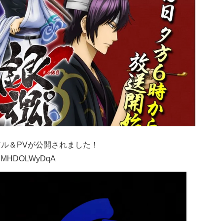
ル＆PV
が公開されました！
?v=gMHDOLWyDqA