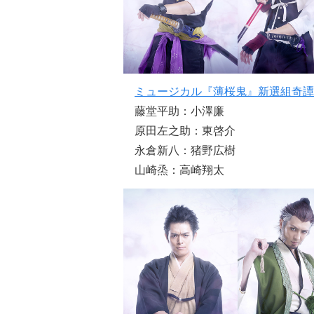
ミュージカル『薄桜鬼』新選組奇譚
藤堂平助：小澤廉
原田左之助：東啓介
永倉新八：猪野広樹
山崎烝：高崎翔太