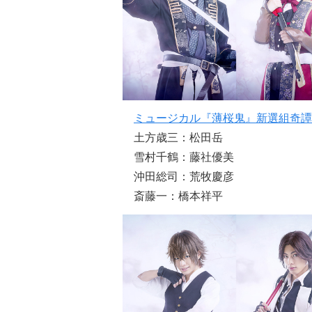
ミュージカル『薄桜鬼』新選組奇譚
土方歳三：松田岳
雪村千鶴：藤社優美
沖田総司：荒牧慶彦
斎藤一：橋本祥平