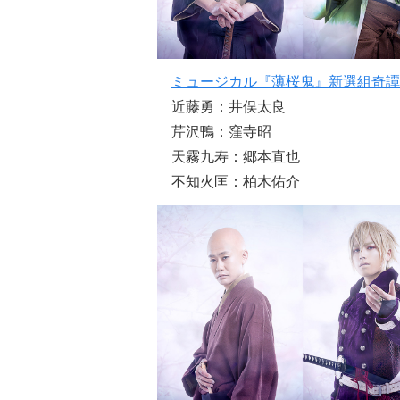
ミュージカル『薄桜鬼』新選組奇譚
近藤勇：井俣太良
芹沢鴨：窪寺昭
天霧九寿：郷本直也
不知火匡：柏木佑介