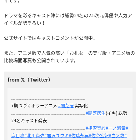
マです。
ドラマを彩るキャスト陣には総勢24名の2.5次元俳優や人気ア
イドルが勢ぞろい！
公式サイトではキャストコメントが公開中。
また、アニメ版で人気の高い「お札女」の実写版・アニメ版の
比較場面写真も公開されています。
﹏﹏﹏﹏﹏﹏﹏﹏﹏﹏﹏﹏﹏﹏﹏﹏﹏
7期つづくホラーアニメ
#闇芝居
実写化
﹏﹏﹏﹏﹏﹏﹏﹏﹏﹏﹏﹏﹏﹏﹏﹏﹏
#闇芝居生
(イキ) 総勢
24名キャスト発表
﹏﹏﹏﹏﹏﹏﹏﹏﹏﹏﹏﹏﹏﹏﹏﹏﹏
#相沢梨紗
#一ノ瀬竜
#
鹿目凛
#北川尚弥
#君沢ユウキ
#佐藤永典
#佐奈宏紀
#白又敦
#