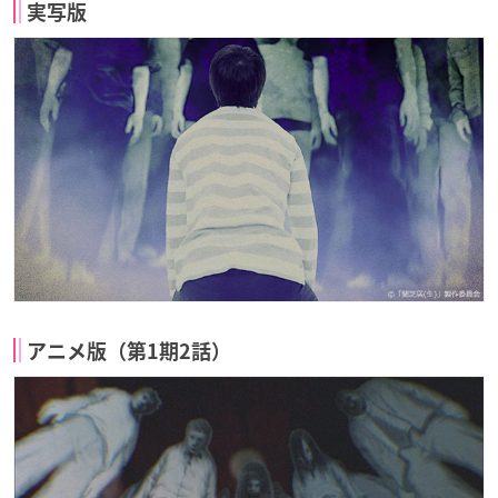
実写版
アニメ版（第1期2話）