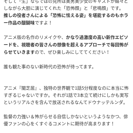
そして「生」ならではの見所は美男美少女のキャストが嬉々と
しながら大胆に演じてくれた「恐怖顔」と「悲鳴顔」です。
推しの役者さんによる「恐怖に怯える姿」を堪能するのもホラ
ですよ！
ー作品の醍醐味
アニメ版の名作のリメイクや、
かなり過激度の高い新作エピソ
ードを、視聴者の皆さんの想像を超えるアプローチで毎回怖が
ので、ぜひ楽しみにしててください！
らせていきます
誰も観た事のない新時代の恐怖が待ってます。
アニメ『闇芝居』、独特の世界観で1話5分程度なのに本当に怖
すぎるじゃないですか。それが1話で3本立て続けにしかも実写
というリアルさを含んで放送されるなんてドウナッテルンダ。
監督の力強い＆怖がらせる自信しかないというようなかつ、俳
優ファンの心をくすぐるコメントに期待が高まります！