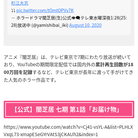
杉江大志
⤵︎⤵︎
pic.twitter.com/tOmtOPVv7K
— ホラードラマ闇芝居(生)公式👁‍🗨テレ東水曜深夜1:28(25:
28)放送中 (@yamishibai_iki)
August 10, 2020
アニメ『闇芝居』は、テレビ東京で7期にわたり放送が続いて
おり、YouTubeの期間限定配信では国内外の
累計再生回数が18
するなど、テレビ東京が長年に渡って手がけてき
00万回を記録
た人気のホラー作品です。
【公式】闇芝居 七期 第1話「お届け物」
https://www.youtube.com/watch?v=Cj41-vsYL-A&list=PLHLX
VxqL73-xmapESeGYrVAtS3jCKAUh2&index=1