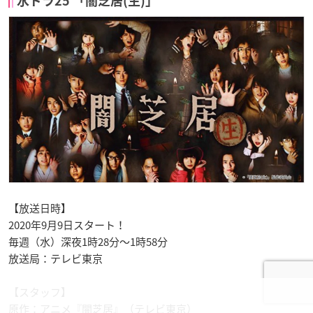
水ドラ25 「闇芝居(生)」
【放送日時】
2020年9月9日スタート！
毎週（水）深夜1時28分～1時58分
放送局：テレビ東京
【スタッフ】
原作：アニメ『闇芝居』（テレビ東京）