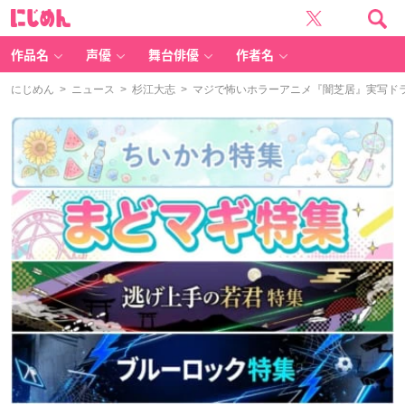
に
じ
め
ん
作品名
声優
舞台俳優
作者名
にじめん
>
ニュース
>
杉江大志
> マジで怖いホラーアニメ『闇芝居』実写ドラ