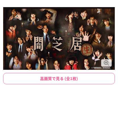
高画質で見る (全1枚)