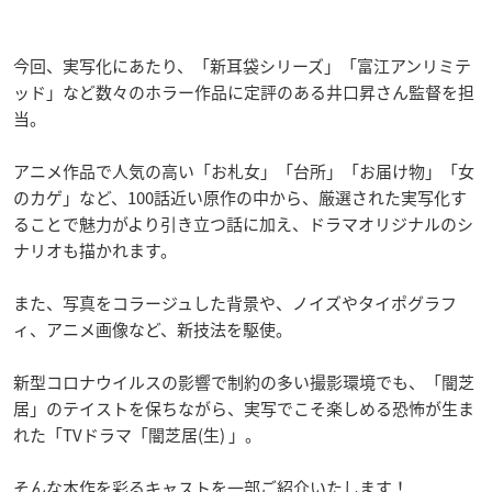
今回、実写化にあたり、「新耳袋シリーズ」「富江アンリミテ
ッド」など数々のホラー作品に定評のある井口昇さん監督を担
当。
アニメ作品で人気の高い「お札女」「台所」「お届け物」「女
のカゲ」など、100話近い原作の中から、厳選された実写化す
ることで魅力がより引き立つ話に加え、ドラマオリジナルのシ
ナリオも描かれます。
また、写真をコラージュした背景や、ノイズやタイポグラフ
ィ、アニメ画像など、新技法を駆使。
新型コロナウイルスの影響で制約の多い撮影環境でも、「闇芝
居」のテイストを保ちながら、実写でこそ楽しめる恐怖が生ま
れた「TVドラマ「闇芝居(生) 」。
そんな本作を彩るキャストを一部ご紹介いたします！