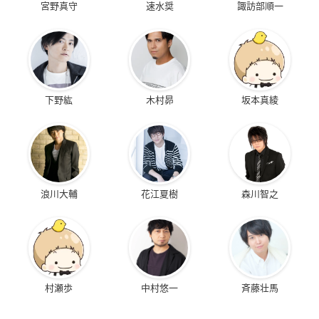
宮野真守
速水奨
諏訪部順一
下野紘
木村昴
坂本真綾
浪川大輔
花江夏樹
森川智之
村瀬歩
中村悠一
斉藤壮馬