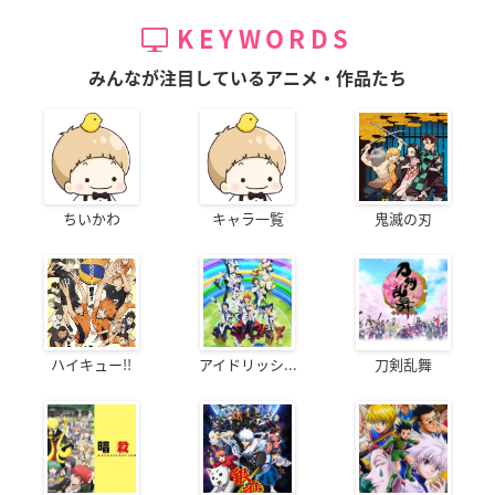
KEYWORDS
みんなが注目しているアニメ・作品たち
ちいかわ
キャラ一覧
鬼滅の刃
ハイキュー!!
アイドリッシ...
刀剣乱舞