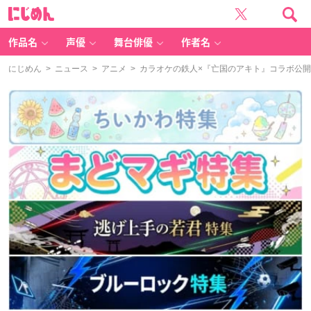
に
じ
め
ん
作品名
声優
舞台俳優
作者名
にじめん
>
ニュース
>
アニメ
> カラオケの鉄人×『亡国のアキト』コラボ公開