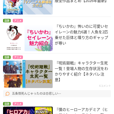
版全作品まとめ【2026年最新】
話題
アニメ
『ちいかわ』怖いのに可愛いセ
イレーンの魅力6選！人魚を2匹
乗せた巨体と喋り方のギャップ
が尊い
話題
アニメ
『呪術廻戦』キャラクター生死
一覧！登場人物の生存状況をわ
かりやすく紹介【ネタバレ注
意】
6コメント
五条悟死んじゃったのは😞悲しい⋯
話題
アニメ
『僕のヒーローアカデミア（ヒ