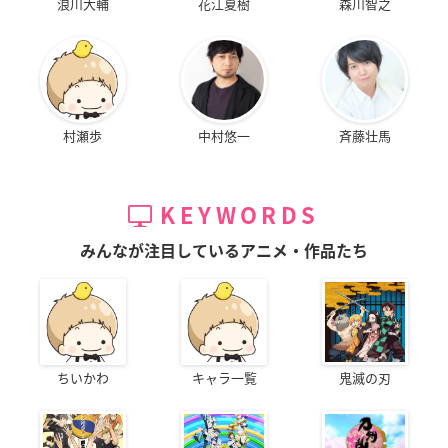
浪川大輔
花江夏樹
森川智之
村瀬歩
中村悠一
斉藤壮馬
KEYWORDS
みんなが注目しているアニメ・作品たち
ちいかわ
キャラ一覧
鬼滅の刃