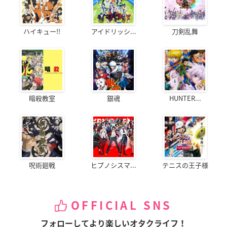
ハイキュー!!
アイドリッシ...
刀剣乱舞
暗殺教室
銀魂
HUNTER...
呪術廻戦
ヒプノシスマ...
テニスの王子様
OFFICIAL SNS
フォローしてより楽しいオタクライフ！