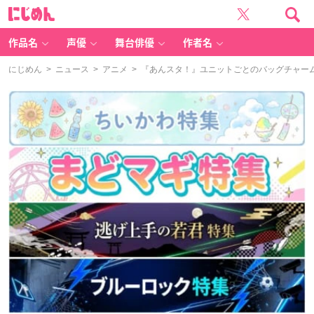
に
じ
め
ん
作品名
声優
舞台俳優
作者名
にじめん
>
ニュース
>
アニメ
> 『あんスタ！』ユニットごとのバッグチャー