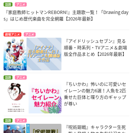
話題
アニメ
『家庭教師ヒットマンREBORN!』主題歌一覧！「Drawing day
s」はじめ歴代楽曲を完全網羅【2026年最新】
劇場アニメ
アニメ
『アイドリッシュセブン』見る
順番・時系列・TVアニメ＆劇場
版全作品まとめ【2026年最新】
話題
アニメ
『ちいかわ』怖いのに可愛いセ
イレーンの魅力6選！人魚を2匹
乗せた巨体と喋り方のギャップ
が尊い
話題
アニメ
『呪術廻戦』キャラクター生死