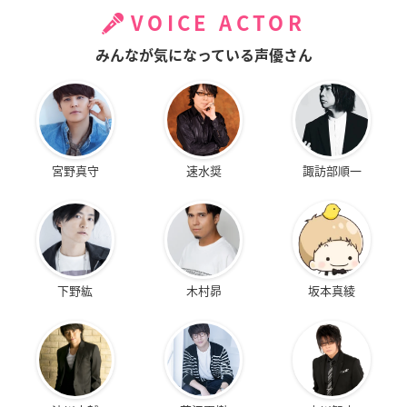
VOICE ACTOR
みんなが気になっている声優さん
宮野真守
速水奨
諏訪部順一
下野紘
木村昴
坂本真綾