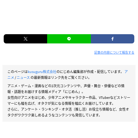
記事の内容について報告する
このページは
kusuguru株式会社
のにじめん編集部が作成・配信しています。
ア
ニメ
/
ニュース
の最新情報はリンク先をご覧ください。
アニメ・ゲーム・漫画などの2次元コンテンツや、声優・舞台・俳優などの情
報・話題をお届けする情報メディア「にじめん」。
女性向けアニメをはじめ、少年アニメやキャラクター作品、VTuberなどストリー
マーにも幅を広げ、オタクが気になる情報を幅広くお届けしています。
さらに、アンケート・ランキング・オタ活（推し活）お役立ち情報など、女性オ
タクがワクワク楽しめるようなコンテンツも発信しています。