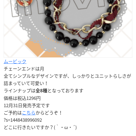
ムービック
チェーンエンドは月
全てシンプルなデザインですが、しっかりとユニットらしさが
詰まっていて可愛い！
ラインナップは
となっております
全8種
価格は
税込1296円
12月31日
発売予定です
ご予約は
こちら
からどうぞ！
?s=1448438996092
どこに行きたいですか？(｀・ω・´)