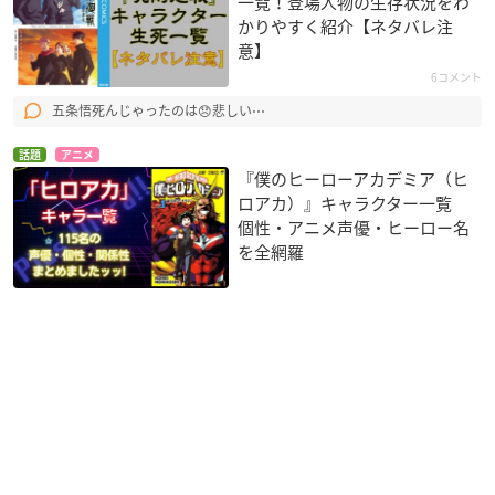
一覧！登場人物の生存状況をわ
かりやすく紹介【ネタバレ注
意】
6コメント
五条悟死んじゃったのは😞悲しい⋯
話題
アニメ
『僕のヒーローアカデミア（ヒ
ロアカ）』キャラクター一覧
個性・アニメ声優・ヒーロー名
を全網羅