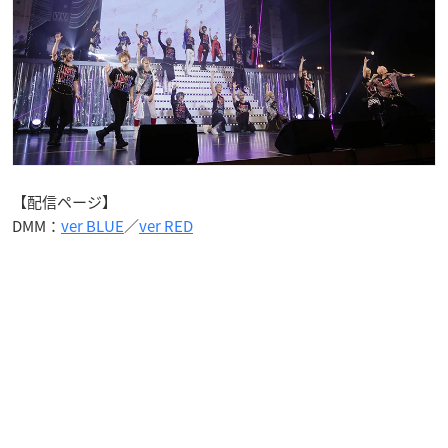
【配信ページ】
DMM：
ver BLUE
／
ver RED