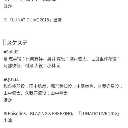
ほか
※『LUNATIC LIVE 2018』出演
スケステ
■SolidS
篁 志季役：日向野祥、奥井 翼役：瀬戸啓太、世良里津花役：
阿部快征、村瀬 大役：小林 涼
■QUELL
和泉柊羽役：田中稔彦、堀宮英知役：中尾拳也、久我壱星役：
山中健太、久我壱流役：山中翔太
ほか
※Episode3、BLAZING & FREEZING、『LUNATIC LIVE 2018』
出演