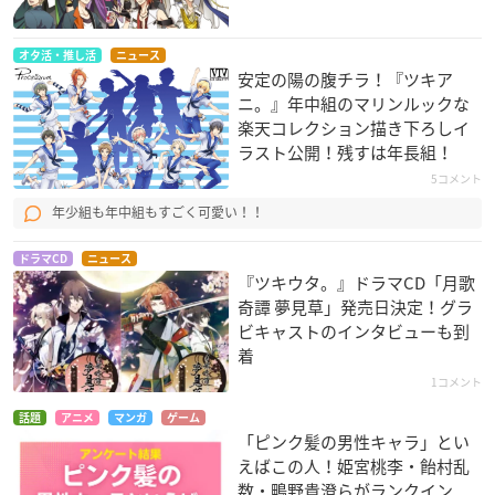
オタ活・推し活
ニュース
安定の陽の腹チラ！『ツキア
ニ。』年中組のマリンルックな
楽天コレクション描き下ろしイ
ラスト公開！残すは年長組！
5コメント
年少組も年中組もすごく可愛い！！
ドラマCD
ニュース
『ツキウタ。』ドラマCD「月歌
奇譚 夢見草」発売日決定！グラ
ビキャストのインタビューも到
着
1コメント
話題
アニメ
マンガ
ゲーム
「ピンク髪の男性キャラ」とい
えばこの人！姫宮桃李・飴村乱
数・鴫野貴澄らがランクイン