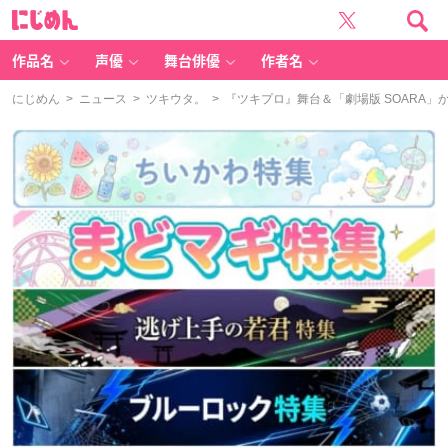
に
じ
め
ん
作品名
声優
舞台俳優
作者名
にじめん
>
ニュース
>
ツキウタ。
> 『ツキプロ』舞台＆「劇場版 SOARA