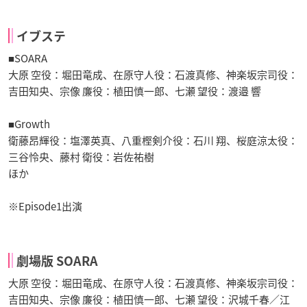
イブステ
■SOARA
大原 空役：堀田竜成、在原守人役：石渡真修、神楽坂宗司役：
吉田知央、宗像 廉役：植田慎一郎、七瀬 望役：渡邉 響
■Growth
衛藤昂輝役：塩澤英真、八重樫剣介役：石川 翔、桜庭涼太役：
三谷怜央、藤村 衛役：岩佐祐樹
ほか
※Episode1出演
劇場版 SOARA
大原 空役：堀田竜成、在原守人役：石渡真修、神楽坂宗司役：
吉田知央、宗像 廉役：植田慎一郎、七瀬 望役：沢城千春／江