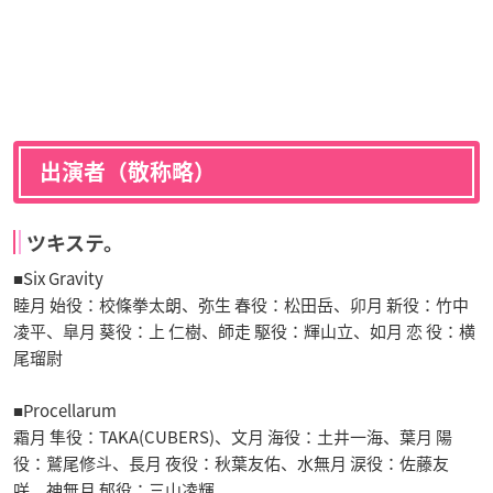
出演者（敬称略）
ツキステ。
■Six Gravity
睦月 始役：校條拳太朗、弥生 春役：松田岳、卯月 新役：竹中
凌平、皐月 葵役：上 仁樹、師走 駆役：輝山立、如月 恋 役：横
尾瑠尉
■Procellarum
霜月 隼役：TAKA(CUBERS)、文月 海役：土井一海、葉月 陽
役：鷲尾修斗、長月 夜役：秋葉友佑、水無月 涙役：佐藤友
咲、神無月 郁役：三山凌輝