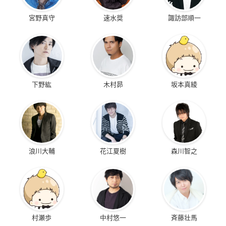
宮野真守
速水奨
諏訪部順一
下野紘
木村昴
坂本真綾
浪川大輔
花江夏樹
森川智之
村瀬歩
中村悠一
斉藤壮馬