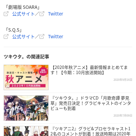
「劇場版 SOARA」
公式サイト
／
Twitter
「S.Q.S」
公式サイト
／
Twitter
ツキウタ。の関連記事
【2020年秋アニメ】最新情報まとめてま
す！【今期：10月放送開始】
2020年9月16日
『ツキウタ。』ドラマCD「月歌奇譚 夢見
草」発売日決定！グラビキャストのインタ
ビューも到着
2020年7月09日
『ツキアニ2』グラビ&プロセラキャスト1
2名のコメントが到着！放送時期は2020年