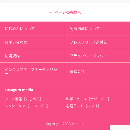
ページの先頭へ
にじめんについて
記事掲載について
お問い合わせ
プレスリリース送付先
利用規約
プライバシーポリシー
インフォマティブデータポリシ
運営会社
ー
kusuguru
media
アニメ情報［にじめん］
科学ニュース［ナゾロジー］
メンタルケア［ココロジー］
心理テスト［シンリ］
Copyright 2013 nijimen.