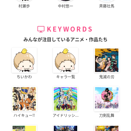
村瀬歩
中村悠一
斉藤壮馬
KEYWORDS
みんなが注目しているアニメ・作品たち
ちいかわ
キャラ一覧
鬼滅の刃
ハイキュー!!
アイドリッシ...
刀剣乱舞