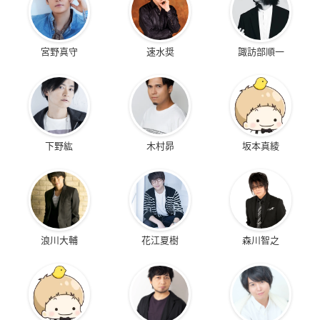
宮野真守
速水奨
諏訪部順一
下野紘
木村昴
坂本真綾
浪川大輔
花江夏樹
森川智之