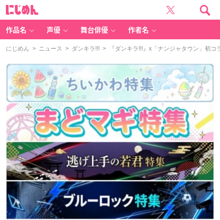
に
じ
め
ん
作品名
声優
舞台俳優
作者名
にじめん
>
ニュース
>
ダンキラ!!!
> 『ダンキラ!!!』x「ナンジャタウン」