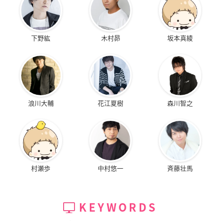
下野紘
木村昴
坂本真綾
浪川大輔
花江夏樹
森川智之
村瀬歩
中村悠一
斉藤壮馬
KEYWORDS