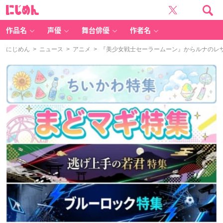
に
じ
め
ん
作品名
声優
舞台俳優
作者名
にじめん
>
ニュース
>
アニメ
> 『美少女戦士セーラームーン』からルナのレ