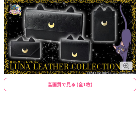
高画質で見る (全1枚)