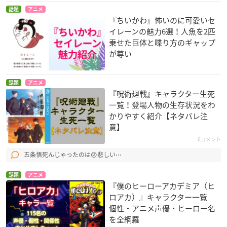
話題
アニメ
『ちいかわ』怖いのに可愛いセ
イレーンの魅力6選！人魚を2匹
乗せた巨体と喋り方のギャップ
が尊い
話題
アニメ
『呪術廻戦』キャラクター生死
一覧！登場人物の生存状況をわ
かりやすく紹介【ネタバレ注
意】
6コメント
五条悟死んじゃったのは😞悲しい⋯
話題
アニメ
『僕のヒーローアカデミア（ヒ
ロアカ）』キャラクター一覧
個性・アニメ声優・ヒーロー名
を全網羅