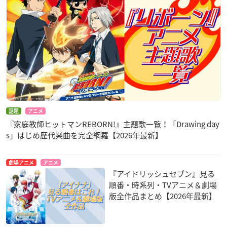
話題
アニメ
『家庭教師ヒットマンREBORN!』主題歌一覧！「Drawing day
s」はじめ歴代楽曲を完全網羅【2026年最新】
劇場アニメ
アニメ
『アイドリッシュセブン』見る
順番・時系列・TVアニメ＆劇場
版全作品まとめ【2026年最新】