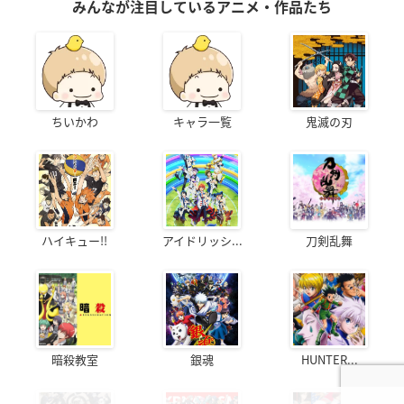
みんなが注目しているアニメ・作品たち
ちいかわ
キャラ一覧
鬼滅の刃
ハイキュー!!
アイドリッシ...
刀剣乱舞
暗殺教室
銀魂
HUNTER...