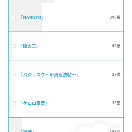
『NARUTO』
396
『隠の王』
42
『バジリスク〜甲賀忍法帖〜』
27
『ケロロ軍曹』
33
『銀魂』
159