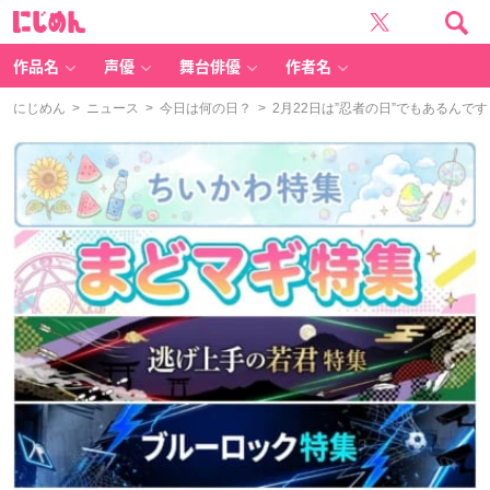
に
じ
め
ん
作品名
声優
舞台俳優
作者名
にじめん
>
ニュース
>
今日は何の日？
> 2月22日は”忍者の日”でもあるん