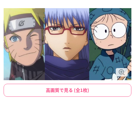
高画質で見る (全1枚)