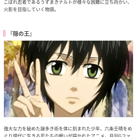
こぼれ忍者であるうずまきナルトが様々な困難に立ち向かい、
火影を目指していく物語。
『隠の王』
強大な力を秘めた謎多き術を体に刻まれた少年、六条壬晴をめ
ぐり現代に生きる忍たちの戦いが描かれたアニメ。月刊Gファ