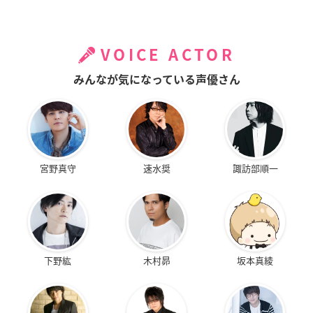
VOICE ACTOR
みんなが気になっている声優さん
宮野真守
速水奨
諏訪部順一
下野紘
木村昴
坂本真綾