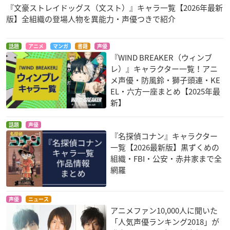
『文豪ストレイドッグス（文スト）』キャラ一覧【2026年最新
版】全組織の登場人物を異能力・声優つきで紹介
話題
アニメ
マンガ
書籍
声優
『WIND BREAKER（ウィンブ
レ）』キャラクター一覧！アニ
メ声優・防風鈴・獅子頭連・KE
EL・六方一座まとめ【2025年最
新】
話題
声優
『名探偵コナン』キャラクター
一覧【2026最新版】黒ずくめの
組織・FBI・公安・赤井家まで全
網羅
声優
ニュース
アニメファン10,000人に聞いた
「人気声優ランキング2018」が