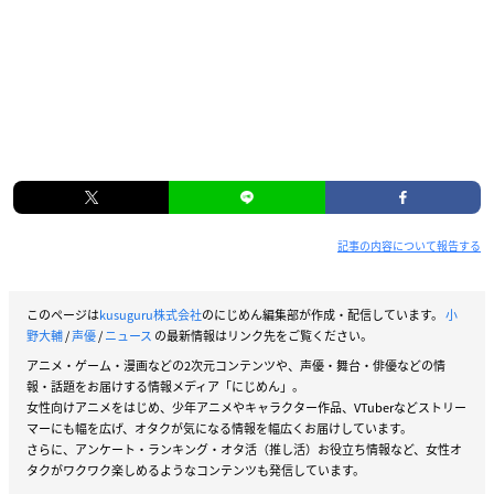
記事の内容について報告する
このページは
kusuguru株式会社
のにじめん編集部が作成・配信しています。
小
野大輔
/
声優
/
ニュース
の最新情報はリンク先をご覧ください。
アニメ・ゲーム・漫画などの2次元コンテンツや、声優・舞台・俳優などの情
報・話題をお届けする情報メディア「にじめん」。
女性向けアニメをはじめ、少年アニメやキャラクター作品、VTuberなどストリー
マーにも幅を広げ、オタクが気になる情報を幅広くお届けしています。
さらに、アンケート・ランキング・オタ活（推し活）お役立ち情報など、女性オ
タクがワクワク楽しめるようなコンテンツも発信しています。