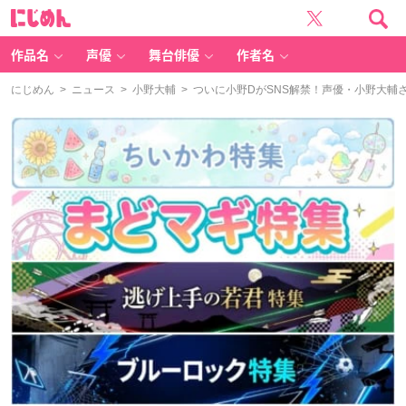
に
じ
め
ん
作品名
声優
舞台俳優
作者名
にじめん
>
ニュース
>
小野大輔
> ついに小野DがSNS解禁！声優・小野大輔さ