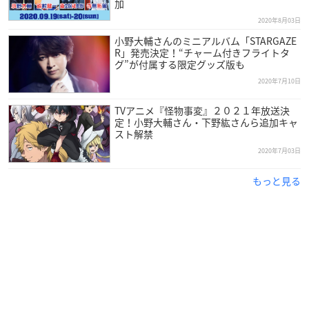
加
2020年8月03日
小野大輔さんのミニアルバム「STARGAZE
R」発売決定！“チャーム付きフライトタ
グ”が付属する限定グッズ版も
2020年7月10日
TVアニメ『怪物事変』２０２１年放送決
定！小野大輔さん・下野紘さんら追加キャ
スト解禁
2020年7月03日
もっと見る