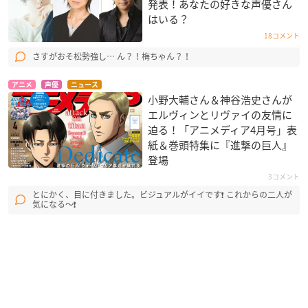
発表！あなたの好きな声優さん
はいる？
18コメント
さすがおそ松勢強し… ん？！梅ちゃん？！
アニメ
声優
ニュース
小野大輔さん＆神谷浩史さんが
エルヴィンとリヴァイの友情に
迫る！「アニメディア4月号」表
紙＆巻頭特集に『進撃の巨人』
登場
3コメント
とにかく、目に付きました。ビジュアルがイイです❗ これからの二人が
気になる〜❗