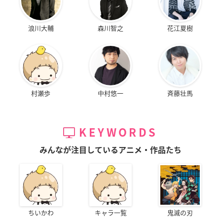
浪川大輔
森川智之
花江夏樹
村瀬歩
中村悠一
斉藤壮馬
KEYWORDS
みんなが注目しているアニメ・作品たち
ちいかわ
キャラ一覧
鬼滅の刃