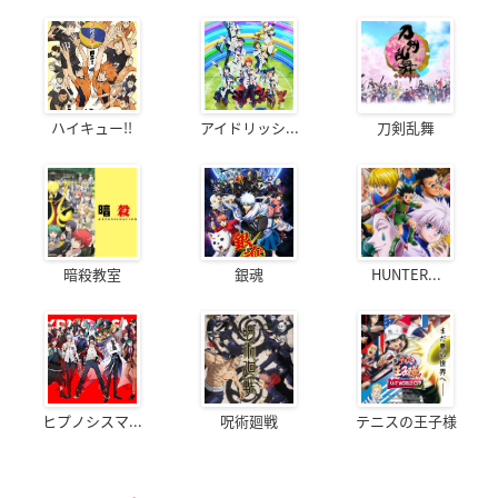
ハイキュー!!
アイドリッシ...
刀剣乱舞
暗殺教室
銀魂
HUNTER...
ヒプノシスマ...
呪術廻戦
テニスの王子様