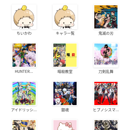
ちいかわ
キャラ一覧
鬼滅の刃
HUNTER...
暗殺教室
刀剣乱舞
アイドリッシ...
銀魂
ヒプノシスマ...