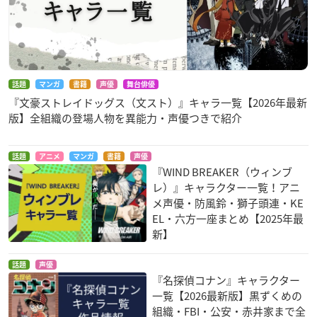
話題
マンガ
書籍
声優
舞台俳優
『文豪ストレイドッグス（文スト）』キャラ一覧【2026年最新
版】全組織の登場人物を異能力・声優つきで紹介
話題
アニメ
マンガ
書籍
声優
『WIND BREAKER（ウィンブ
レ）』キャラクター一覧！アニ
メ声優・防風鈴・獅子頭連・KE
EL・六方一座まとめ【2025年最
新】
話題
声優
『名探偵コナン』キャラクター
一覧【2026最新版】黒ずくめの
組織・FBI・公安・赤井家まで全