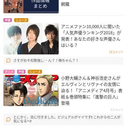
網羅
声優
ニュース
アニメファン10,000人に聞いた
「人気声優ランキング2018」が
発表！あなたの好きな声優さん
はいる？
18コメント
さすがおそ松勢強し… ん？！梅ちゃん？！
アニメ
声優
ニュース
小野大輔さん＆神谷浩史さんが
エルヴィンとリヴァイの友情に
迫る！「アニメディア4月号」表
紙＆巻頭特集に『進撃の巨人』
登場
3コメント
とにかく、目に付きました。ビジュアルがイイです❗ これからの二人が
気になる〜❗