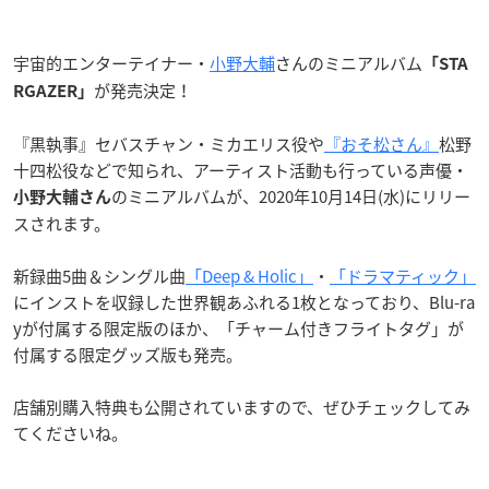
宇宙的エンターテイナー・
小野大輔
さんのミニアルバム
「STA
が発売決定！
RGAZER」
『黒執事』セバスチャン・ミカエリス役や
『おそ松さん』
松野
十四松役などで知られ、アーティスト活動も行っている声優・
のミニアルバムが、2020年10月14日(水)にリリー
小野大輔さん
スされます。
新録曲5曲＆シングル曲
「Deep & Holic」
・
「ドラマティック」
にインストを収録した世界観あふれる1枚となっており、Blu-ra
yが付属する限定版のほか、「チャーム付きフライトタグ」が
付属する限定グッズ版も発売。
店舗別購入特典も公開されていますので、ぜひチェックしてみ
てくださいね。