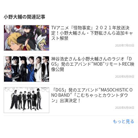
小野大輔の関連記事
TVアニメ『怪物事変』２０２１年放送決
定！小野大輔さん・下野紘さんら追加キャ
スト解禁
2020年7月03日
神谷浩史さん＆小野大輔さんのラジオ「D
GS」発のエアバンド”MOB”リモートREC映
像公開
2020年6月09日
「DGS」発のエアバンド”MASOCHISTIC O
NO BAND”「こむちゃっとカウントダウ
ン」出演決定！
2020年6月08日
もっと見る