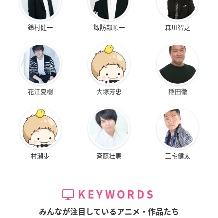
鈴村健一
諏訪部順一
森川智之
花江夏樹
大塚芳忠
稲田徹
村瀬歩
斉藤壮馬
三宅健太
KEYWORDS
みんなが注目しているアニメ・作品たち