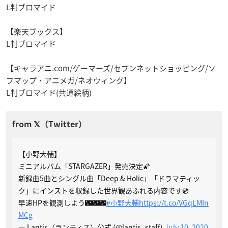
L判ブロマイド
【楽天ブックス】
L判ブロマイド
【キャラアニ.com/ゲーマーズ/セブンネットショッピング/ソ
フマップ・アニメガ/ネオウィング】
L判ブロマイド(共通絵柄)
【小野大輔】
ミニアルバム「STARGAZER」発売決定🌠
新録曲5曲とシングル曲「Deep & Holic」「ドラマティッ
ク」にインストを収録した世界観あふれる内容です💿
早速HPを観測しよう🌃🌃🌃
#小野大輔
https://t.co/VGqLMIn
MCg
— Lantis（ランティス）公式 (@lantis_staff)
July 10, 2020