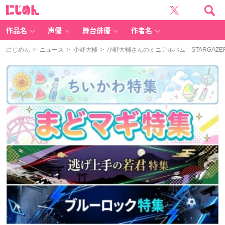
に
じ
め
ん
作品名
声優
舞台俳優
作者名
にじめん
>
ニュース
>
小野大輔
> 小野大輔さんのミニアルバム「STARGAZ