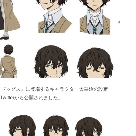
レイドッグス』に登場するキャラクター
太宰治
の設定
itterから公開されました。