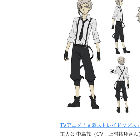
TVアニメ「文豪ストレイドッグス」公式 
主人公 中島敦（CV：上村祐翔さ