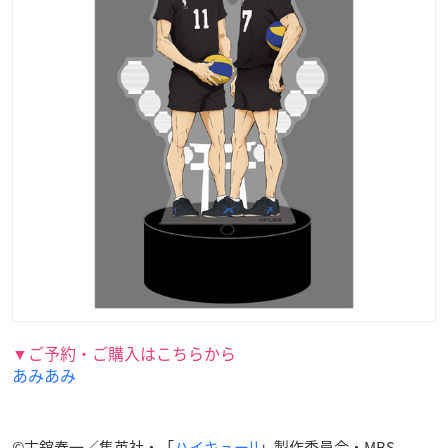
▼ご予約・ご購入はこちらから
あみあみ
©古舘春一／集英社・「
ハイキュー!!
」製作委員会・MBS