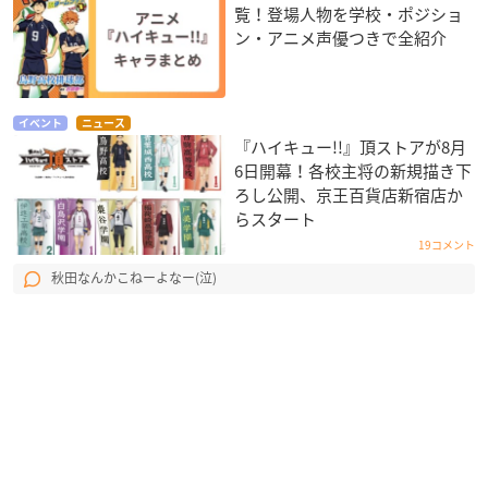
覧！登場人物を学校・ポジショ
ン・アニメ声優つきで全紹介
イベント
ニュース
『ハイキュー!!』頂ストアが8月
6日開幕！各校主将の新規描き下
ろし公開、京王百貨店新宿店か
らスタート
19コメント
秋田なんかこねーよなー(泣)