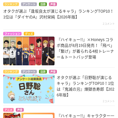
ランキング
アンケート
話題
声優
オタクが選ぶ「逢坂良太が演じるキャラ」ランキングTOP10！
1位は『ダイヤのA』沢村栄純【2026年版】
2コメント
ファッション
グッズ
『ハイキュー!!』×Honeys コラ
ボ商品が8月19日発売！「飛べ」
「繋げ」が着られる4校トレーナ
ー＆トートバッグ登場
ランキング
アンケート
話題
声優
オタクが選ぶ「日野聡が演じる
キャラ」ランキングTOP10！1位
は『鬼滅の刃』煉󠄁獄杏寿郎【202
6年版】
2コメント
アニメ
声優
『ハイキュー!!』キャラクター一