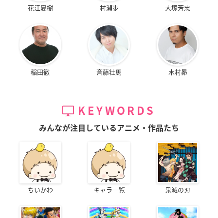
花江夏樹
村瀬歩
大塚芳忠
稲田徹
斉藤壮馬
木村昴
KEYWORDS
みんなが注目しているアニメ・作品たち
ちいかわ
キャラ一覧
鬼滅の刃