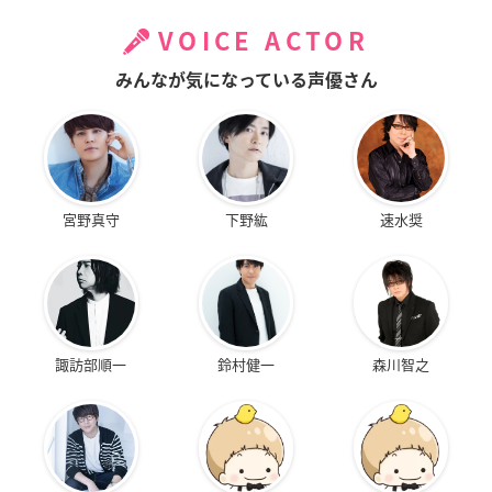
VOICE ACTOR
みんなが気になっている声優さん
宮野真守
下野紘
速水奨
諏訪部順一
鈴村健一
森川智之