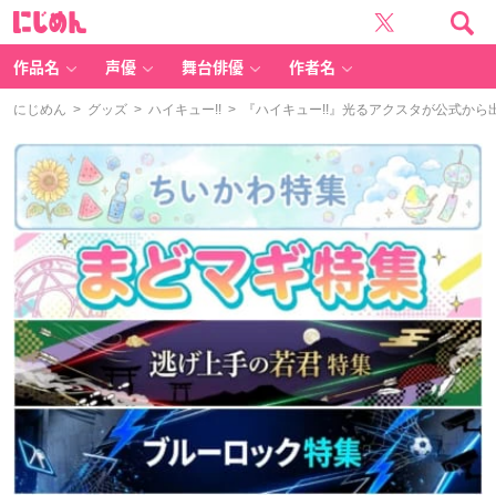
に
じ
め
ん
作品名
声優
舞台俳優
作者名
にじめん
>
グッズ
>
ハイキュー!!
> 『ハイキュー!!』光るアクスタが公式か