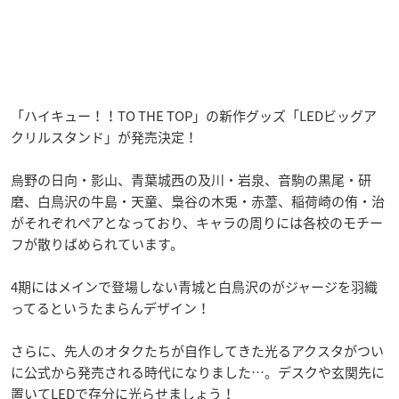
「ハイキュー！！TO THE TOP」の新作グッズ「LEDビッグア
クリルスタンド」が発売決定！
烏野の日向・影山、青葉城西の及川・岩泉、音駒の黒尾・研
磨、白鳥沢の牛島・天童、梟谷の木兎・赤葦、稲荷崎の侑・治
がそれぞれペアとなっており、キャラの周りには各校のモチー
フが散りばめられています。
4期にはメインで登場しない青城と白鳥沢のがジャージを羽織
ってるというたまらんデザイン！
さらに、先人のオタクたちが自作してきた光るアクスタがつい
に公式から発売される時代になりました…。デスクや玄関先に
置いてLEDで存分に光らせましょう！