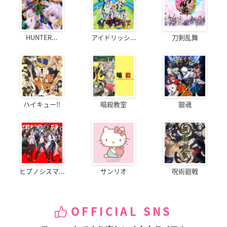
HUNTER...
アイドリッシ...
刀剣乱舞
ハイキュー!!
暗殺教室
銀魂
ヒプノシスマ...
サンリオ
呪術廻戦
OFFICIAL SNS