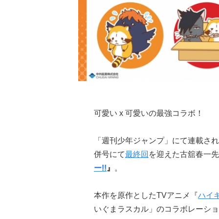
可愛い x 可愛いの最強コラボ！
「週刊少年ジャンプ」にて連載され、
併号にて
最終回
を迎えた古舘春一先
ー!!
』
。
本作を原作としたTVアニメ『
ハイキ
いぐまラスカル」のコラボレーショ