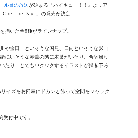
クール目の放送
が始まる『ハイキュー！！』よりア
e Fine Day!-」の発売が決定！
を描いた全8種がラインナップ。
川や金田一といそうな国見、日向といそうな影山
緒にいそうな赤葦の隣に木葉がいたり、合宿帰り
いたり、とてもワクワクするイラストが描き下ろ
めサイズをお部屋にドカンと飾って空間をジャック
予約受付中です。