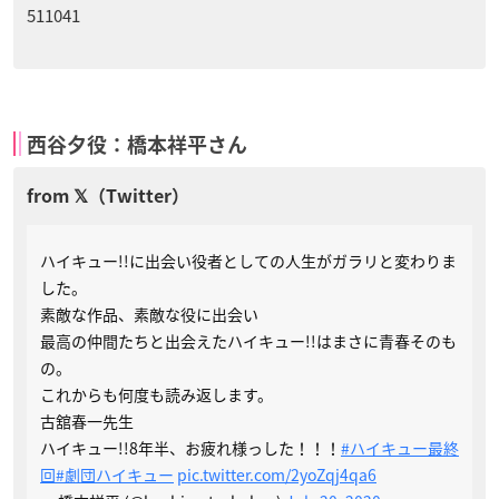
511041
西谷夕役：橋本祥平さん
ハイキュー!!に出会い役者としての人生がガラリと変わりま
した。
素敵な作品、素敵な役に出会い
最高の仲間たちと出会えたハイキュー!!はまさに青春そのも
の。
これからも何度も読み返します。
古舘春一先生
ハイキュー!!8年半、お疲れ様っした！！！
#ハイキュー最終
回
#劇団ハイキュー
pic.twitter.com/2yoZqj4qa6