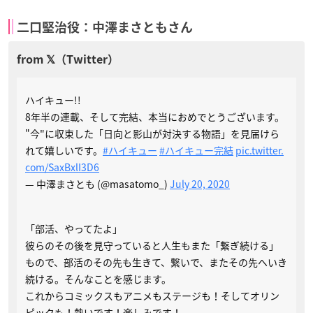
二口堅治役：中澤まさともさん
ハイキュー!!
8年半の連載、そして完結、本当におめでとうございます。
"今"に収束した「日向と影山が対決する物語」を見届けら
れて嬉しいです。
#ハイキュー
#ハイキュー完結
pic.twitter.
com/SaxBxlI3D6
— 中澤まさとも (@masatomo_)
July 20, 2020
「部活、やってたよ」
彼らのその後を見守っていると人生もまた「繋ぎ続ける」
もので、部活のその先も生きて、繋いで、またその先へいき
続ける。そんなことを感じます。
これからコミックスもアニメもステージも！そしてオリン
ピックも！熱いです！楽しみです！