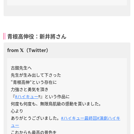
青根高伸役：新井將さん
古舘先生へ
先生が生み出して下さった
“青根高伸”という存在に
力強さと勇気を頂き
『
#ハイキュー
‼︎』という作品に
何度も何度も、無限鳥肌級の感動を貰いました。
心より
ありがとうございました。
#ハイキュー最終回
#演劇ハイキ
ュー
これからも最高の景色を