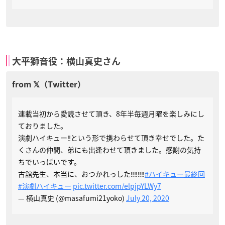
大平獅音役：横山真史さん
連載当初から愛読させて頂き、8年半毎週月曜を楽しみにし
ておりました。
演劇ハイキュー‼︎という形で携わらせて頂き幸せでした。た
くさんの仲間、弟にも出逢わせて頂きました。感謝の気持
ちでいっぱいです。
古舘先生、本当に、おつかれっした‼︎‼︎‼︎‼︎
#ハイキュー最終回
#演劇ハイキュー
pic.twitter.com/elpjpYLWy7
— 横山真史 (@masafumi21yoko)
July 20, 2020