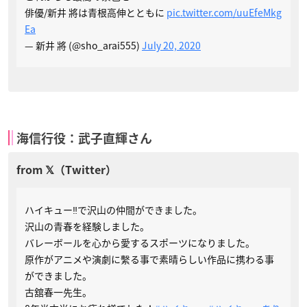
俳優/新井 將は青根高伸とともに
pic.twitter.com/uuEfeMkg
Ea
— 新井 將 (@sho_arai555)
July 20, 2020
海信行役：武子直輝さん
ハイキュー‼︎で沢山の仲間ができました。
沢山の青春を経験しました。
バレーボールを心から愛するスポーツになりました。
原作がアニメや演劇に繫る事で素晴らしい作品に携わる事
ができました。
古舘春一先生。