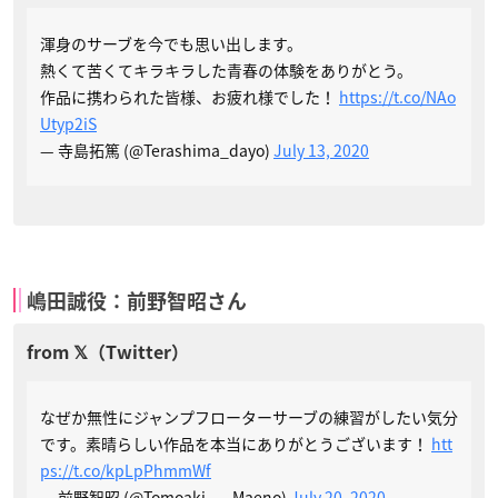
渾身のサーブを今でも思い出します。
熱くて苦くてキラキラした青春の体験をありがとう。
作品に携わられた皆様、お疲れ様でした！
https://t.co/NAo
Utyp2iS
— 寺島拓篤 (@Terashima_dayo)
July 13, 2020
嶋田誠役：前野智昭さん
なぜか無性にジャンプフローターサーブの練習がしたい気分
です。素晴らしい作品を本当にありがとうございます！
htt
ps://t.co/kpLpPhmmWf
— 前野智昭 (@Tomoaki___Maeno)
July 20, 2020