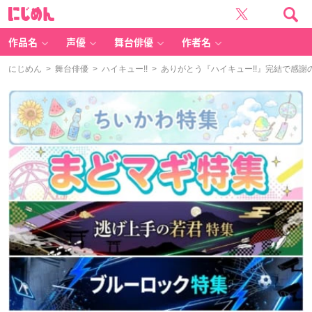
に
じ
め
ん
作品名
声優
舞台俳優
作者名
にじめん
>
舞台俳優
>
ハイキュー!!
> ありがとう『ハイキュー!!』完結で感