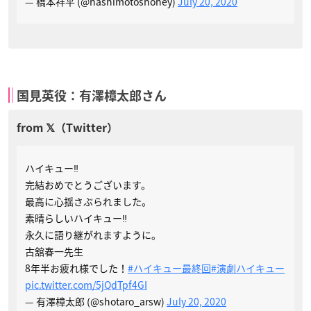
— 橋本祥平 (@hashimotoshohey)
July 20, 2020
国見英役：有澤樟太郎さん
ハイキュー‼︎
完結おめでとうございます。
最高に心揺さぶられました。
素晴らしいハイキュー‼︎
永久に語り継がれますように。
古舘春一先生
8年半お疲れ様でした！
#ハイキュー最終回
#演劇ハイキュー
pic.twitter.com/5jQdTpf4GI
— 有澤樟太郎 (@shotaro_arsw)
July 20, 2020