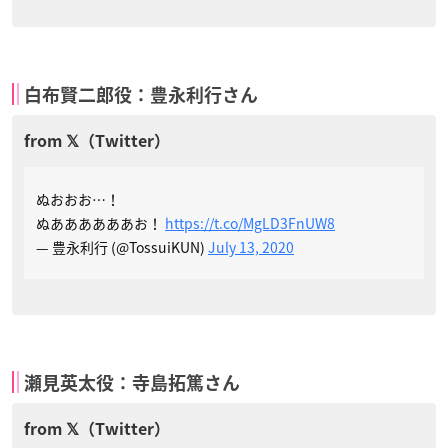
白布賢二郎役：豊永利行さん
ぬおおお…！
ぬああああああお！
https://t.co/MgLD3FnUW8
— 豊永利行 (@TossuiKUN)
July 13, 2020
瀬見英太役：寺島拓篤さん