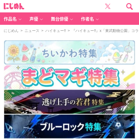
に
じ
め
ん
作品名
声優
舞台俳優
作者名
にじめん
>
ニュース
>
ハイキュー!!
> 『ハイキュー!!』x「東武動物公園」