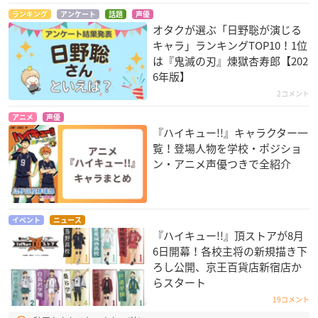
ランキング
アンケート
話題
声優
オタクが選ぶ「日野聡が演じる
キャラ」ランキングTOP10！1位
は『鬼滅の刃』煉󠄁獄杏寿郎【202
6年版】
2コメント
アニメ
声優
『ハイキュー!!』キャラクター一
覧！登場人物を学校・ポジショ
ン・アニメ声優つきで全紹介
イベント
ニュース
『ハイキュー!!』頂ストアが8月
6日開幕！各校主将の新規描き下
ろし公開、京王百貨店新宿店か
らスタート
19コメント