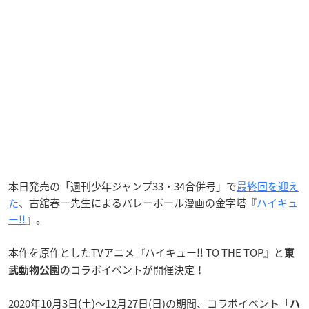
本日発売の「週刊少年ジャンプ33・34合併号」で
最終回を迎え
た
、古舘春一先生によるバレーボール漫画の金字塔『
ハイキュ
ー!!
』。
本作を原作としたTVアニメ『ハイキュー!! TO THE TOP』と
東
のコラボイベントが開催決定！
武動物公園
2020年10月3日(土)～12月27日(日)の期間、コラボイベント「
ハ