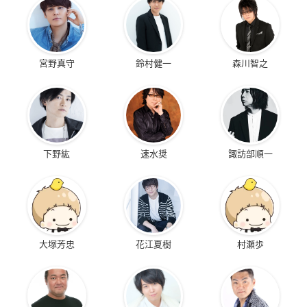
宮野真守
鈴村健一
森川智之
下野紘
速水奨
諏訪部順一
大塚芳忠
花江夏樹
村瀬歩