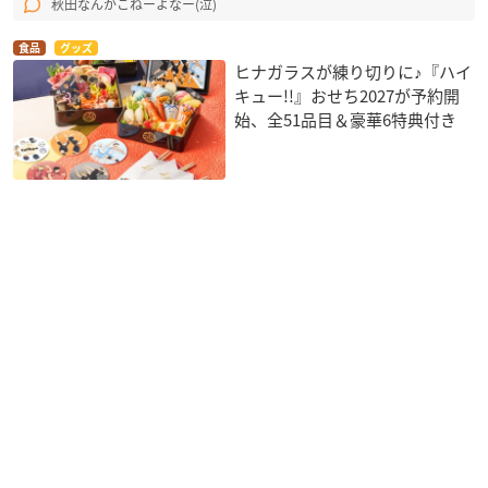
秋田なんかこねーよなー(泣)
食品
グッズ
ヒナガラスが練り切りに♪『ハイ
キュー!!』おせち2027が予約開
始、全51品目＆豪華6特典付き