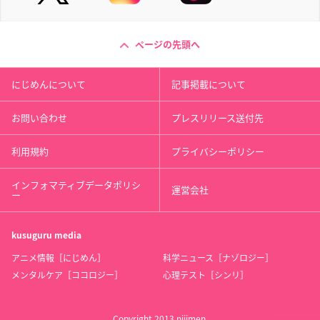
ページの先頭へ
にじめんについて
記事掲載について
お問い合わせ
プレスリリース送付先
利用規約
プライバシーポリシー
インフォマティブデータポリシ
運営会社
ー
kusuguru
media
アニメ情報［にじめん］
科学ニュース［ナゾロジー］
メンタルケア［ココロジー］
心理テスト［シンリ］
Copyright 2013 nijimen.