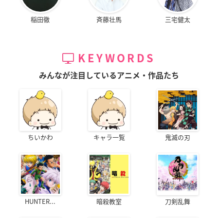
稲田徹
斉藤壮馬
三宅健太
KEYWORDS
みんなが注目しているアニメ・作品たち
ちいかわ
キャラ一覧
鬼滅の刃
HUNTER...
暗殺教室
刀剣乱舞