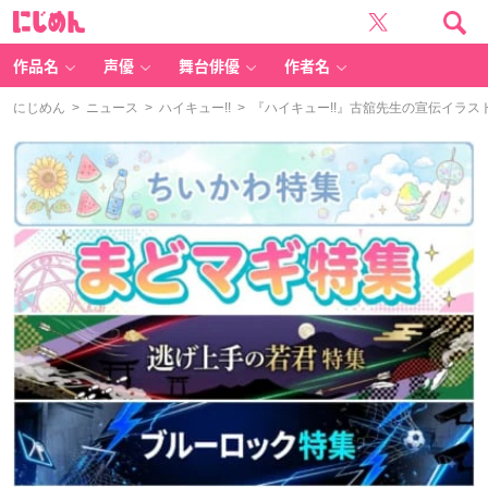
に
じ
め
ん
作品名
声優
舞台俳優
作者名
にじめん
>
ニュース
>
ハイキュー!!
> 『ハイキュー!!』古舘先生の宣伝イラス