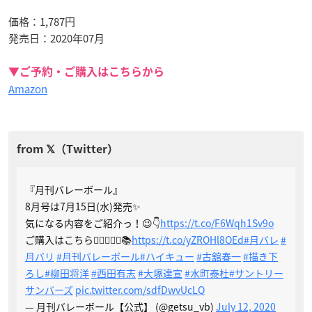
価格：1,787円
発売日：2020年07月
▼ご予約・ご購入はこちらから
Amazon
『月刊バレーボール』
8月号は7月15日(水)発売✨
気になる内容をご紹介っ！😉👇
https://t.co/F6Wqh1Sv9o
ご購入はこちら💁🏻‍♀️💁‍♂️📚
https://t.co/yZROHl8OEd
#月バレ
#
月バリ
#月刊バレーボール
#ハイキュー
#古舘春一
#描き下
ろし
#柳田将洋
#西田有志
#大塚達宣
#水町泰杜
#サントリー
サンバーズ
pic.twitter.com/sdfDwvUcLQ
— 月刊バレーボール【公式】 (@getsu_vb)
July 12, 2020