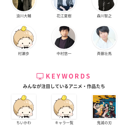
浪川大輔
花江夏樹
森川智之
村瀬歩
中村悠一
斉藤壮馬
KEYWORDS
みんなが注目しているアニメ・作品たち
ちいかわ
キャラ一覧
鬼滅の刃