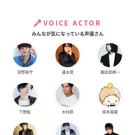
VOICE ACTOR
みんなが気になっている声優さん
宮野真守
速水奨
諏訪部順一
下野紘
木村昴
坂本真綾