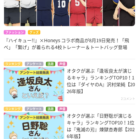
ファッション
グッズ
『ハイキュー!!』×Honeys コラボ商品が8月19日発売！「飛
べ」「繋げ」が着られる4校トレーナー＆トートバッグ登場
ランキング
アンケート
話題
声優
オタクが選ぶ「逢坂良太が演じ
るキャラ」ランキングTOP10！1
位は『ダイヤのA』沢村栄純【20
26年版】
2コメント
ランキング
アンケート
話題
声優
オタクが選ぶ「日野聡が演じる
キャラ」ランキングTOP10！1位
は『鬼滅の刃』煉󠄁獄杏寿郎【202
6年版】