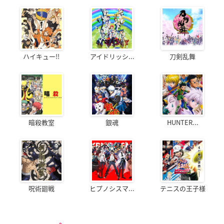
ハイキュー!!
アイドリッシ...
刀剣乱舞
暗殺教室
銀魂
HUNTER...
呪術廻戦
ヒプノシスマ...
テニスの王子様