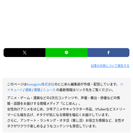
記事の内容について報告する
このページは
kusuguru株式会社
のにじめん編集部が作成・配信しています。
ハ
イキュー!!
/
漫画
/
書籍
/
ニュース
の最新情報はリンク先をご覧ください。
アニメ・ゲーム・漫画などの2次元コンテンツや、声優・舞台・俳優などの情
報・話題をお届けする情報メディア「にじめん」。
女性向けアニメをはじめ、少年アニメやキャラクター作品、VTuberなどストリー
マーにも幅を広げ、オタクが気になる情報を幅広くお届けしています。
さらに、アンケート・ランキング・オタ活（推し活）お役立ち情報など、女性オ
タクがワクワク楽しめるようなコンテンツも発信しています。