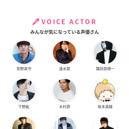
VOICE ACTOR
みんなが気になっている声優さん
宮野真守
速水奨
諏訪部順一
下野紘
木村昴
坂本真綾