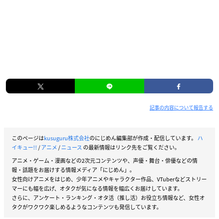
記事の内容について報告する
このページは
kusuguru株式会社
のにじめん編集部が作成・配信しています。
ハ
イキュー!!
/
アニメ
/
ニュース
の最新情報はリンク先をご覧ください。
アニメ・ゲーム・漫画などの2次元コンテンツや、声優・舞台・俳優などの情
報・話題をお届けする情報メディア「にじめん」。
女性向けアニメをはじめ、少年アニメやキャラクター作品、VTuberなどストリー
マーにも幅を広げ、オタクが気になる情報を幅広くお届けしています。
さらに、アンケート・ランキング・オタ活（推し活）お役立ち情報など、女性オ
タクがワクワク楽しめるようなコンテンツも発信しています。