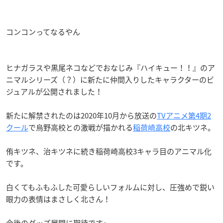
コンコンってなるやん
ヒナガラスや黒尾ネコなどでおなじみ『ハイキュー！！』のア
ニマルシリーズ（？）に新たに仲間入りしたキャラクターのビ
ジュアルが公開されました！
新たに解禁されたのは2020年10月から放送の
TVアニメ第4期2
クール
で烏野高校との激戦が描かれる
稲荷崎高校
の北キツネ。
侑キツネ、治キツネに続き稲荷崎高校3キャラ目のアニマル化
です。
白くてもふもふした可愛らしいフォルムに対し、圧強めで鋭い
眼力の表情はまさしく北さん！