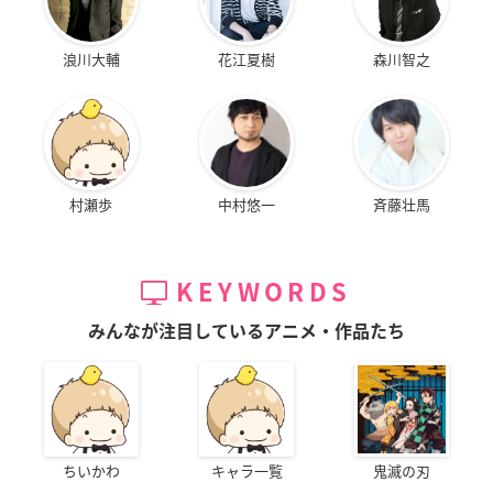
浪川大輔
花江夏樹
森川智之
村瀬歩
中村悠一
斉藤壮馬
KEYWORDS
みんなが注目しているアニメ・作品たち
ちいかわ
キャラ一覧
鬼滅の刃