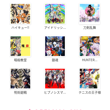
ハイキュー!!
アイドリッシ...
刀剣乱舞
暗殺教室
銀魂
HUNTER...
呪術廻戦
ヒプノシスマ...
テニスの王子様