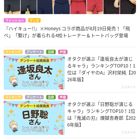
ファッション
グッズ
『ハイキュー!!』×Honeys コラボ商品が8月19日発売！「飛
べ」「繋げ」が着られる4校トレーナー＆トートバッグ登場
ランキング
アンケート
話題
声優
オタクが選ぶ「逢坂良太が演じ
るキャラ」ランキングTOP10！1
位は『ダイヤのA』沢村栄純【20
26年版】
2コメント
ランキング
アンケート
話題
声優
オタクが選ぶ「日野聡が演じる
キャラ」ランキングTOP10！1位
は『鬼滅の刃』煉󠄁獄杏寿郎【202
6年版】
2コメント