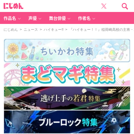
に
じ
め
ん
作品名
声優
舞台俳優
作者名
にじめん
>
ニュース
>
ハイキュー!!
> 『ハイキュー！！』稲荷崎高校の主将