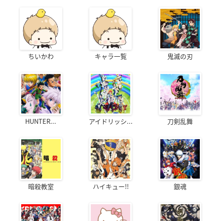
ちいかわ
キャラ一覧
鬼滅の刃
HUNTER...
アイドリッシ...
刀剣乱舞
暗殺教室
ハイキュー!!
銀魂