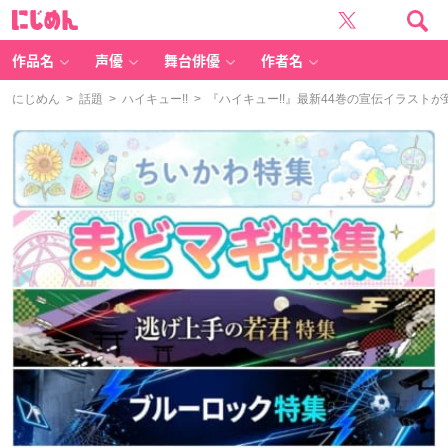
に
じ
め
ん
作品名
声優
舞台俳優
作者名
にじめん
>
話題
>
ハイキュー!!
> 『ハイキュー!!』最新44巻の宣伝イラスト