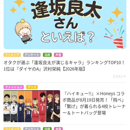
ランキング
アンケート
話題
声優
オタクが選ぶ「逢坂良太が演じるキャラ」ランキングTOP10！
1位は『ダイヤのA』沢村栄純【2026年版】
2コメント
ファッション
グッズ
『ハイキュー!!』×Honeys コラ
ボ商品が8月19日発売！「飛べ」
「繋げ」が着られる4校トレーナ
ー＆トートバッグ登場
ランキング
アンケート
話題
声優