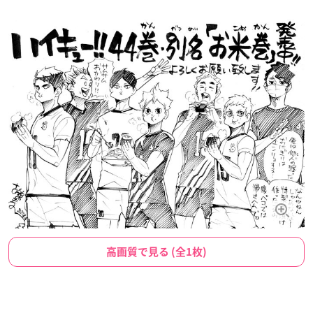
高画質で見る (全1枚)