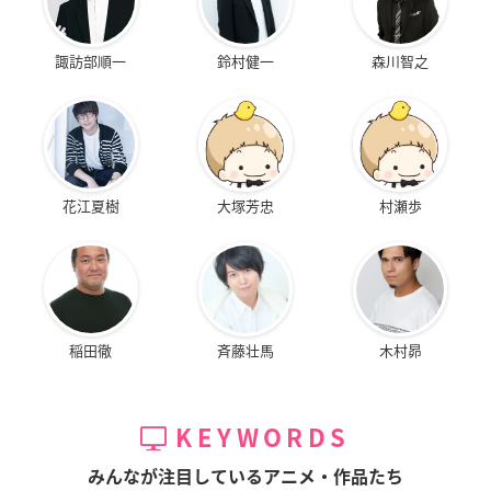
諏訪部順一
鈴村健一
森川智之
花江夏樹
大塚芳忠
村瀬歩
稲田徹
斉藤壮馬
木村昴
KEYWORDS
みんなが注目しているアニメ・作品たち