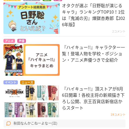
オタクが選ぶ「日野聡が演じる
キャラ」ランキングTOP10！1位
は『鬼滅の刃』煉󠄁獄杏寿郎【202
6年版】
2コメント
アニメ
声優
『ハイキュー!!』キャラクター一
覧！登場人物を学校・ポジショ
ン・アニメ声優つきで全紹介
イベント
ニュース
『ハイキュー!!』頂ストアが8月
6日開幕！各校主将の新規描き下
ろし公開、京王百貨店新宿店か
らスタート
19コメント
秋田なんかこねーよなー(泣)