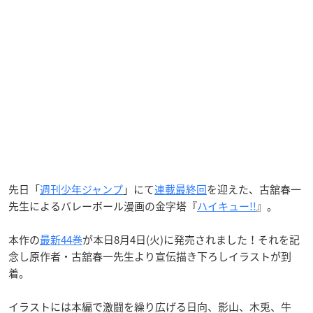
先日「
週刊少年ジャンプ
」にて
連載最終回
を迎えた、古舘春一
先生によるバレーボール漫画の金字塔『
ハイキュー!!
』。
本作の
最新44巻
が本日8月4日(火)に発売されました！それを記
念し原作者・古舘春一先生より宣伝描き下ろしイラストが到
着。
イラストには本編で激闘を繰り広げる日向、影山、木兎、牛