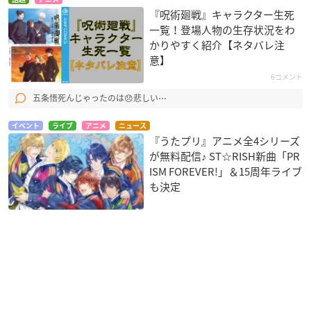
『呪術廻戦』キャラクター生死
一覧！登場人物の生存状況をわ
かりやすく紹介【ネタバレ注
意】
6コメント
五条悟死んじゃったのは😞悲しい⋯
イベント
ライブ
アニメ
ニュース
『うたプリ』アニメ全4シリーズ
が無料配信♪ ST☆RISH新曲「PR
ISM FOREVER!」＆15周年ライブ
も決定