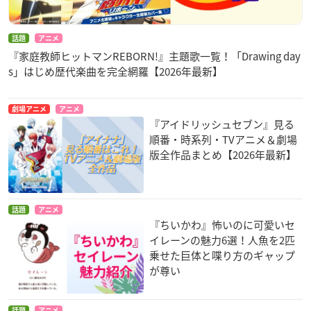
話題
アニメ
『家庭教師ヒットマンREBORN!』主題歌一覧！「Drawing day
s」はじめ歴代楽曲を完全網羅【2026年最新】
劇場アニメ
アニメ
『アイドリッシュセブン』見る
順番・時系列・TVアニメ＆劇場
版全作品まとめ【2026年最新】
話題
アニメ
『ちいかわ』怖いのに可愛いセ
イレーンの魅力6選！人魚を2匹
乗せた巨体と喋り方のギャップ
が尊い
話題
アニメ