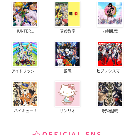
HUNTER...
暗殺教室
刀剣乱舞
アイドリッシ...
銀魂
ヒプノシスマ...
ハイキュー!!
サンリオ
呪術廻戦
OFFICIAL SNS