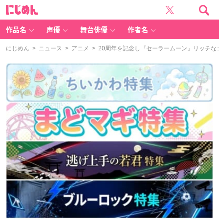
に
じ
め
ん
作品名
声優
舞台俳優
作者名
にじめん
>
ニュース
>
アニメ
> 20周年を記念し『セーラームーン』リッチな