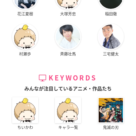
花江夏樹
大塚芳忠
稲田徹
村瀬歩
斉藤壮馬
三宅健太
KEYWORDS
みんなが注目しているアニメ・作品たち
ちいかわ
キャラ一覧
鬼滅の刃