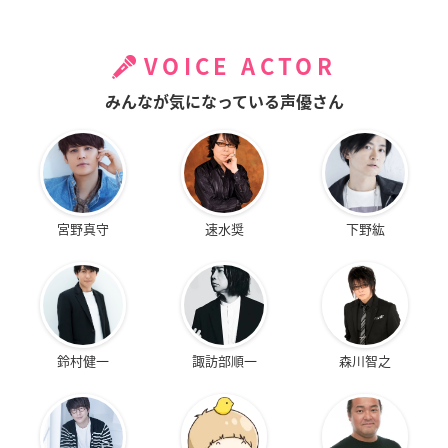
VOICE ACTOR
みんなが気になっている声優さん
宮野真守
速水奨
下野紘
鈴村健一
諏訪部順一
森川智之