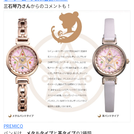
からのコメントも！
三石琴乃さん
PREMICO
バンドは、
と
の2種類
メタルタイプ
革タイプ