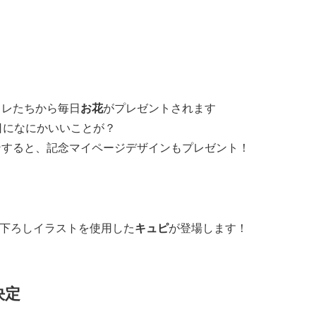
カレたちから毎日
お花
がプレゼントされます
日
になにかいいことが？
ンすると、
記念マイページデザイン
もプレゼント！
き下ろしイラスト
を使用した
キュピ
が登場します！
決定