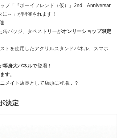
プ「『ボーイフレンド（仮）』2nd Anniversar
タに～」が開催されます！
催
た
缶バッジ
、
タペストリー
が
オンリーショップ限定
ストを使用した
アクリルスタンドパネル
、
スマホ
が
等身大パネル
で登場！
ます。
ニメイト店長として店頭に登場…？
ボ決定