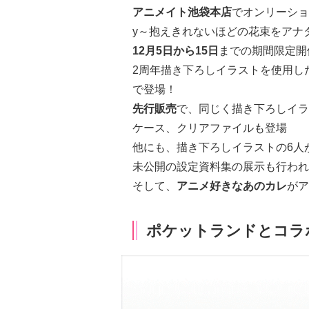
アニメイト池袋本店
でオンリーショッ
y～抱えきれないほどの花束をアナ
12月5日から15日
までの期間限定開
2周年描き下ろしイラストを使用し
で登場！
先行販売
で、同じく描き下ろしイラ
ケース
、
クリアファイル
も登場
他にも、描き下ろしイラストの6人
未公開の設定資料集の展示も行われ
そして、
アニメ好きなあのカレ
がア
ポケットランドとコラ