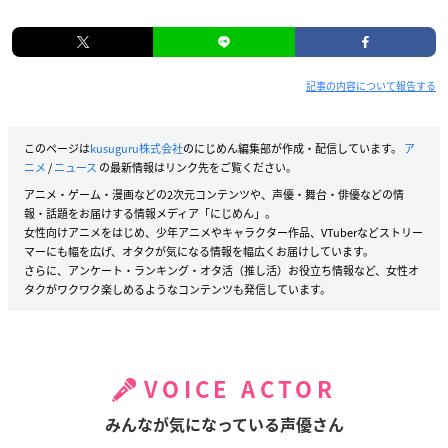
記事の内容について報告する
このページは
kusuguru株式会社
のにじめん編集部が作成・配信しています。
ア
ニメ
/
ニュース
の最新情報はリンク先をご覧ください。
アニメ・ゲーム・漫画などの2次元コンテンツや、声優・舞台・俳優などの情
報・話題をお届けする情報メディア「にじめん」。
女性向けアニメをはじめ、少年アニメやキャラクター作品、VTuberなどストリー
マーにも幅を広げ、オタクが気になる情報を幅広くお届けしています。
さらに、アンケート・ランキング・オタ活（推し活）お役立ち情報など、女性オ
タクがワクワク楽しめるようなコンテンツも発信しています。
VOICE ACTOR
みんなが気になっている声優さん