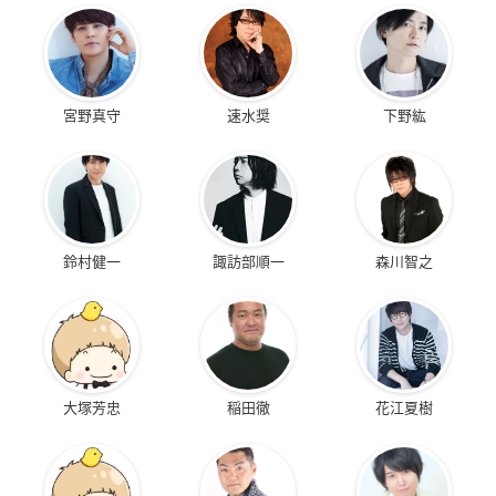
宮野真守
速水奨
下野紘
鈴村健一
諏訪部順一
森川智之
大塚芳忠
稲田徹
花江夏樹