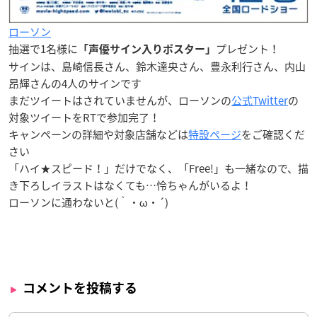
ローソン
抽選で1名様に
プレゼント！
「声優サイン入りポスター」
サインは、島崎信長さん、鈴木達央さん、豊永利行さん、内山
昂輝さんの4人のサインです
まだツイートはされていませんが、ローソンの
公式Twitter
の
対象ツイートをRTで参加完了！
キャンペーンの詳細や対象店舗などは
特設ページ
をご確認くだ
さい
「ハイ★スピード！」だけでなく、「Free!」も一緒なので、描
き下ろしイラストはなくても…怜ちゃんがいるよ！
ローソンに通わないと(｀・ω・´)
コメントを投稿する