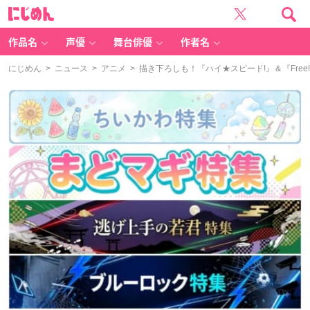
に
じ
め
ん
作品名
声優
舞台俳優
作者名
にじめん
>
ニュース
>
アニメ
> 描き下ろしも！『ハイ★スピード!』＆『Fre