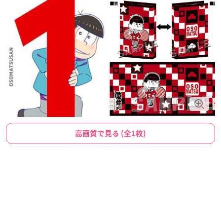
高画質で見る (全1枚)