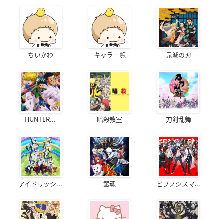
ちいかわ
キャラ一覧
鬼滅の刃
HUNTER...
暗殺教室
刀剣乱舞
アイドリッシ...
銀魂
ヒプノシスマ...