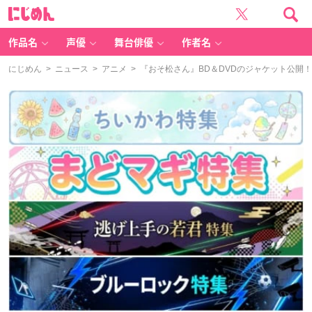
に
じ
め
ん
作品名
声優
舞台俳優
作者名
にじめん
>
ニュース
>
アニメ
> 『おそ松さん』BD＆DVDのジャケット公開