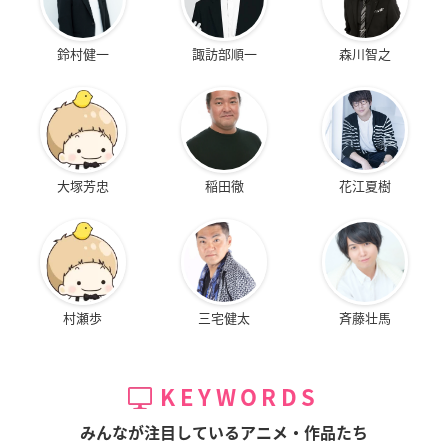
鈴村健一
諏訪部順一
森川智之
大塚芳忠
稲田徹
花江夏樹
村瀬歩
三宅健太
斉藤壮馬
KEYWORDS
みんなが注目しているアニメ・作品たち