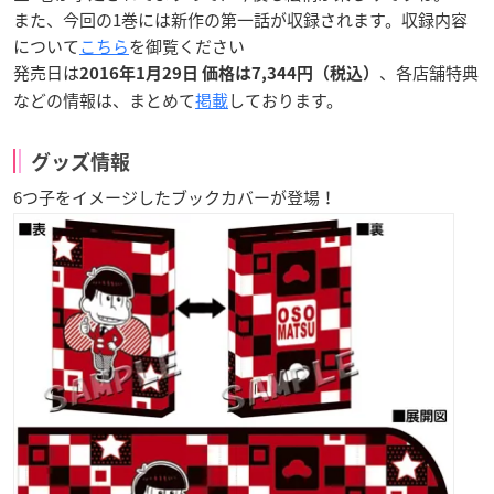
また、
今回の1巻には新作の第一話が収録されます。
収録内容
について
こちら
を御覧ください
発売日は
、各店舗特典
2016年1月29日 価格は7,344円（税込）
などの情報は、まとめて
掲載
しております。
グッズ情報
6つ子をイメージしたブックカバーが登場！