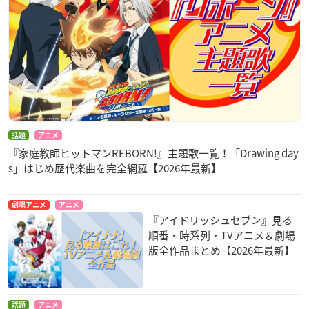
話題
アニメ
『家庭教師ヒットマンREBORN!』主題歌一覧！「Drawing day
s」はじめ歴代楽曲を完全網羅【2026年最新】
劇場アニメ
アニメ
『アイドリッシュセブン』見る
順番・時系列・TVアニメ＆劇場
版全作品まとめ【2026年最新】
話題
アニメ