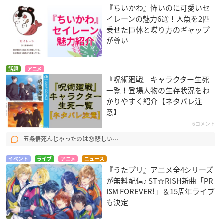
『ちいかわ』怖いのに可愛いセ
イレーンの魅力6選！人魚を2匹
乗せた巨体と喋り方のギャップ
が尊い
話題
アニメ
『呪術廻戦』キャラクター生死
一覧！登場人物の生存状況をわ
かりやすく紹介【ネタバレ注
意】
6コメント
五条悟死んじゃったのは😞悲しい⋯
イベント
ライブ
アニメ
ニュース
『うたプリ』アニメ全4シリーズ
が無料配信♪ ST☆RISH新曲「PR
ISM FOREVER!」＆15周年ライブ
も決定