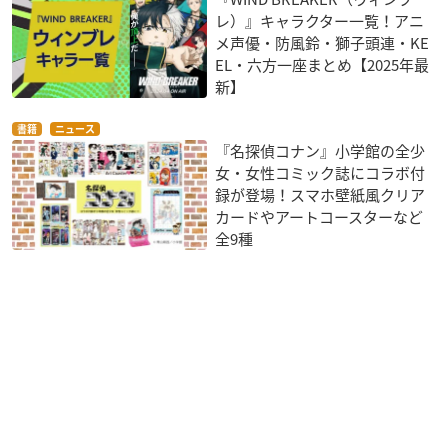
レ）』キャラクター一覧！アニ
メ声優・防風鈴・獅子頭連・KE
EL・六方一座まとめ【2025年最
新】
書籍
ニュース
『名探偵コナン』小学館の全少
女・女性コミック誌にコラボ付
録が登場！スマホ壁紙風クリア
カードやアートコースターなど
全9種