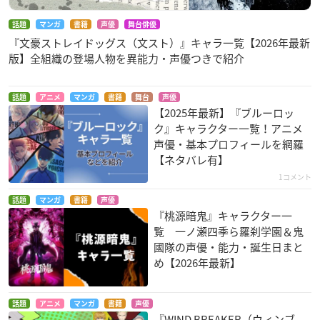
話題
マンガ
書籍
声優
舞台俳優
『文豪ストレイドッグス（文スト）』キャラ一覧【2026年最新
版】全組織の登場人物を異能力・声優つきで紹介
話題
アニメ
マンガ
書籍
舞台
声優
【2025年最新】『ブルーロッ
ク』キャラクター一覧！アニメ
声優・基本プロフィールを網羅
【ネタバレ有】
1コメント
話題
マンガ
書籍
声優
『桃源暗鬼』キャラクター一
覧 一ノ瀬四季ら羅刹学園＆鬼
國隊の声優・能力・誕生日まと
め【2026年最新】
話題
アニメ
マンガ
書籍
声優
『WIND BREAKER（ウィンブ