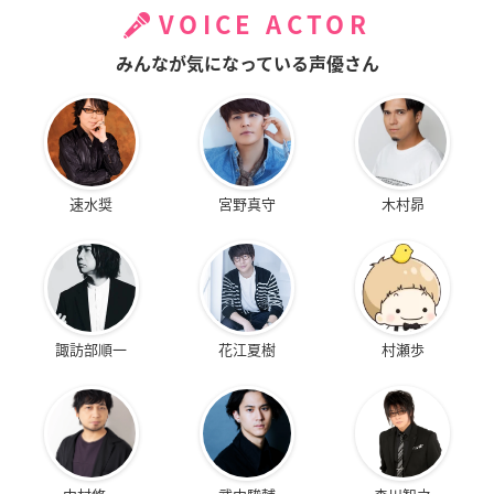
VOICE ACTOR
みんなが気になっている声優さん
速水奨
宮野真守
木村昴
諏訪部順一
花江夏樹
村瀬歩