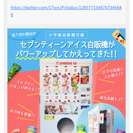
https://twitter.com/17iceJP/status/128577154876734668
8