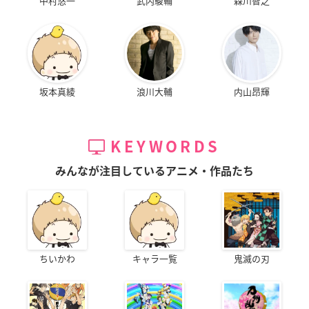
中村悠一
武内駿輔
森川智之
坂本真綾
浪川大輔
内山昂輝
KEYWORDS
みんなが注目しているアニメ・作品たち
ちいかわ
キャラ一覧
鬼滅の刃