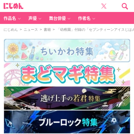
に
じ
め
ん
作品名
声優
舞台俳優
作者名
にじめん
>
ニュース
>
書籍
> 「幼稚園」付録の「セブンティーンアイスじは