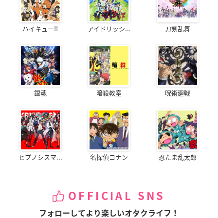
ハイキュー!!
アイドリッシ...
刀剣乱舞
銀魂
暗殺教室
呪術廻戦
ヒプノシスマ...
名探偵コナン
忍たま乱太郎
OFFICIAL SNS
フォローしてより楽しいオタクライフ！