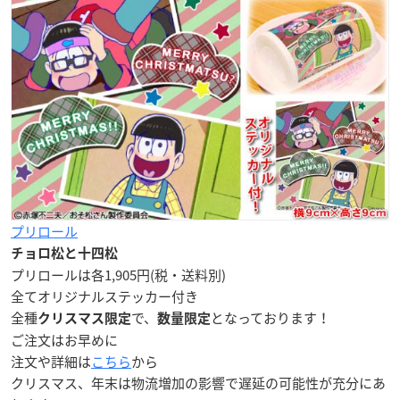
プリロール
チョロ松と十四松
プリロールは各1,905円(税・送料別)
全て
オリジナルステッカー付き
全種
で、
となっております！
クリスマス限定
数量限定
ご注文はお早めに
注文や詳細は
こちら
から
クリスマス、年末は物流増加の影響で遅延の可能性が充分にあ