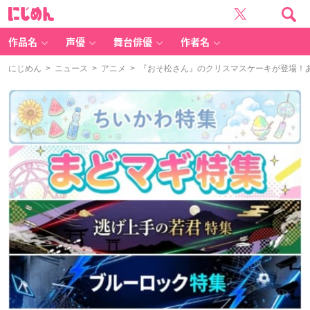
に
じ
め
ん
作品名
声優
舞台俳優
作者名
にじめん
>
ニュース
>
アニメ
> 『おそ松さん』のクリスマスケーキが登場！