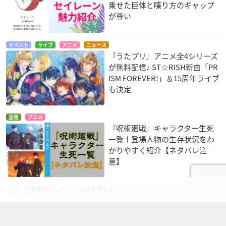
乗せた巨体と喋り方のギャップ
が尊い
イベント
ライブ
アニメ
ニュース
『うたプリ』アニメ全4シリーズ
が無料配信♪ ST☆RISH新曲「PR
ISM FOREVER!」＆15周年ライブ
も決定
話題
アニメ
『呪術廻戦』キャラクター生死
一覧！登場人物の生存状況をわ
かりやすく紹介【ネタバレ注
意】
6コメント
五条悟死んじゃったのは😞悲しい⋯