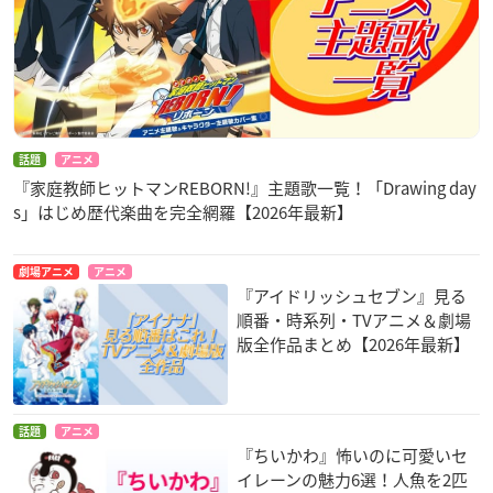
話題
アニメ
『家庭教師ヒットマンREBORN!』主題歌一覧！「Drawing day
s」はじめ歴代楽曲を完全網羅【2026年最新】
劇場アニメ
アニメ
『アイドリッシュセブン』見る
順番・時系列・TVアニメ＆劇場
版全作品まとめ【2026年最新】
話題
アニメ
『ちいかわ』怖いのに可愛いセ
イレーンの魅力6選！人魚を2匹