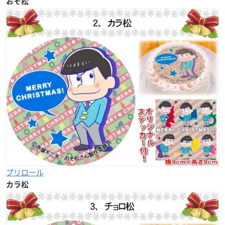
おそ松
プリロール
カラ松