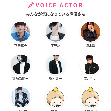
VOICE ACTOR
みんなが気になっている声優さん
宮野真守
下野紘
速水奨
諏訪部順一
鈴村健一
森川智之
花江夏樹
村瀬歩
大塚芳忠