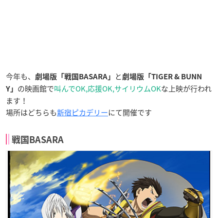
今年も、
と
劇場版「戦国BASARA」
劇場版「TIGER & BUNN
の映画館で
叫んでOK,応援OK,サイリウムOK
な上映が行われ
Y」
ます！
場所はどちらも
新宿ピカデリー
にて開催です
戦国BASARA