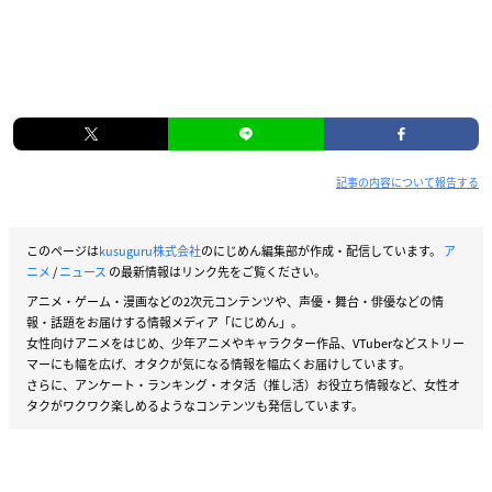
記事の内容について報告する
このページは
kusuguru株式会社
のにじめん編集部が作成・配信しています。
ア
ニメ
/
ニュース
の最新情報はリンク先をご覧ください。
アニメ・ゲーム・漫画などの2次元コンテンツや、声優・舞台・俳優などの情
報・話題をお届けする情報メディア「にじめん」。
女性向けアニメをはじめ、少年アニメやキャラクター作品、VTuberなどストリー
マーにも幅を広げ、オタクが気になる情報を幅広くお届けしています。
さらに、アンケート・ランキング・オタ活（推し活）お役立ち情報など、女性オ
タクがワクワク楽しめるようなコンテンツも発信しています。