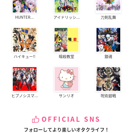
HUNTER...
アイドリッシ...
刀剣乱舞
ハイキュー!!
暗殺教室
銀魂
ヒプノシスマ...
サンリオ
呪術廻戦
OFFICIAL SNS
フォローしてより楽しいオタクライフ！