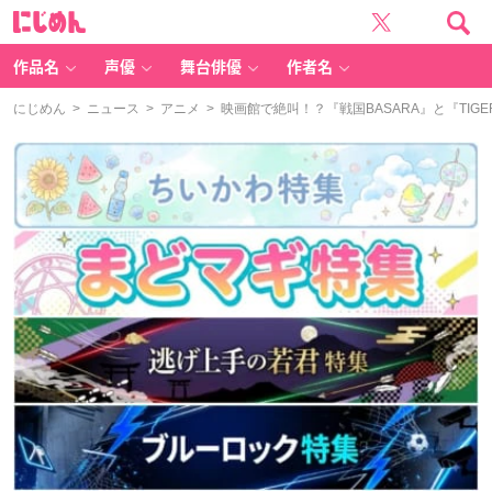
に
じ
め
ん
作品名
声優
舞台俳優
作者名
にじめん
>
ニュース
>
アニメ
> 映画館で絶叫！？『戦国BASARA』と『TIGE