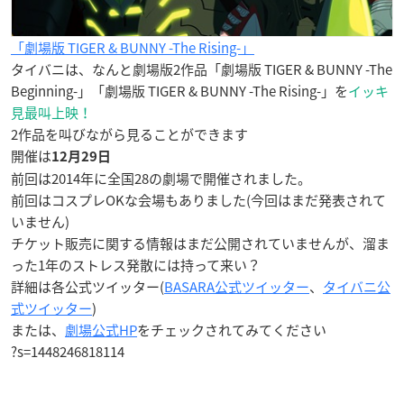
「劇場版 TIGER & BUNNY -The Rising-」
タイバニは、なんと劇場版2作品「劇場版 TIGER & BUNNY -The
Beginning-」「劇場版 TIGER & BUNNY -The Rising-」を
イッキ
見最叫上映！
2作品を叫びながら見ることができます
開催は
12月29日
前回は2014年に全国28の劇場で開催されました。
前回はコスプレOKな会場もありました(今回はまだ発表されて
いません)
チケット販売に関する情報はまだ公開されていませんが、溜ま
った1年のストレス発散には持って来い？
詳細は各公式ツイッター(
BASARA公式ツイッター
、
タイバニ公
式ツイッター
)
または、
劇場公式HP
をチェックされてみてください
?s=1448246818114