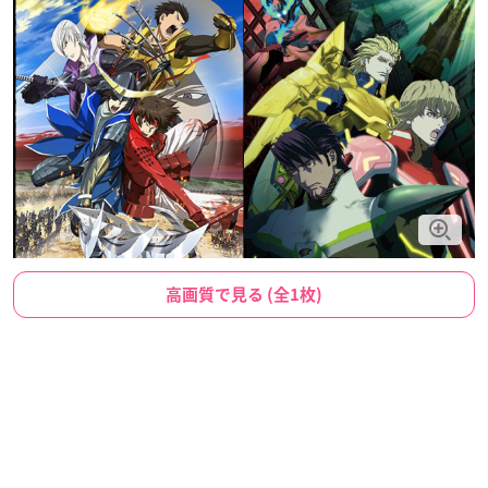
高画質で見る (全1枚)