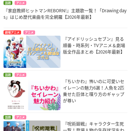
話題
アニメ
『家庭教師ヒットマンREBORN!』主題歌一覧！「Drawing day
s」はじめ歴代楽曲を完全網羅【2026年最新】
劇場アニメ
アニメ
『アイドリッシュセブン』見る
順番・時系列・TVアニメ＆劇場
版全作品まとめ【2026年最新】
話題
アニメ
『ちいかわ』怖いのに可愛いセ
イレーンの魅力6選！人魚を2匹
乗せた巨体と喋り方のギャップ
が尊い
話題
アニメ
『呪術廻戦』キャラクター生死
一覧！登場人物の生存状況をわ