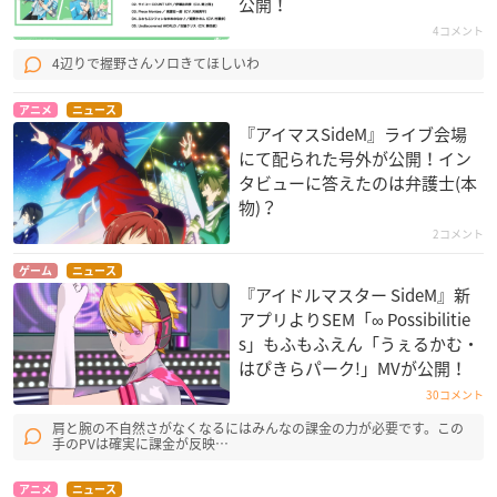
公開！
4コメント
4辺りで握野さんソロきてほしいわ
アニメ
ニュース
『アイマスSideM』ライブ会場
にて配られた号外が公開！イン
タビューに答えたのは弁護士(本
物)？
2コメント
ゲーム
ニュース
『アイドルマスター SideM』新
アプリよりSEM「∞ Possibilitie
s」もふもふえん「うぇるかむ・
はぴきらパーク!」MVが公開！
30コメント
肩と腕の不自然さがなくなるにはみんなの課金の力が必要です。この
手のPVは確実に課金が反映…
アニメ
ニュース