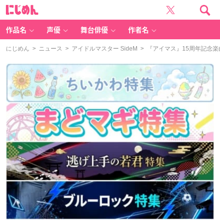
に
じ
め
ん
作品名
声優
舞台俳優
作者名
にじめん
>
ニュース
>
アイドルマスター SideM
> 『アイマス』15周年記念