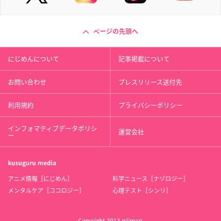
ページの先頭へ
にじめんについて
記事掲載について
お問い合わせ
プレスリリース送付先
利用規約
プライバシーポリシー
インフォマティブデータポリシ
運営会社
ー
kusuguru
media
アニメ情報［にじめん］
科学ニュース［ナゾロジー］
メンタルケア［ココロジー］
心理テスト［シンリ］
Copyright 2013 nijimen.