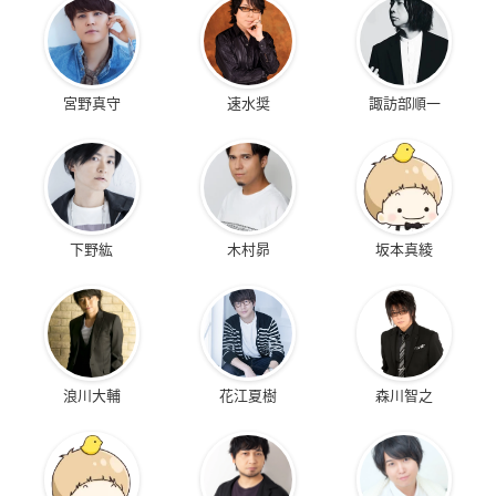
宮野真守
速水奨
諏訪部順一
下野紘
木村昴
坂本真綾
浪川大輔
花江夏樹
森川智之