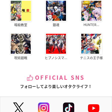
暗殺教室
銀魂
HUNTER...
呪術廻戦
ヒプノシスマ...
テニスの王子様
OFFICIAL SNS
フォローしてより楽しいオタクライフ！