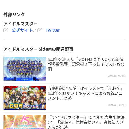
外部リンク
アイドルマスター
公式サイト
／
Twitter
アイドルマスター SideMの関連記事
6周年を迎えた『SideM』新作CDなど新情
報多数発表！記念描き下ろしイラストも公
開
2020年7月20日
寺島拓篤さんが自作イラストで『SideM』
6周年をお祝い！キャストによるお祝いコ
メントまとめ
2020年7月17日
『アイドルマスター』15周年記念生配信決
定！「SideM」仲村宗悟さん、高塚智人さ
んらが出演