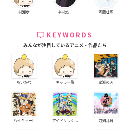
村瀬歩
中村悠一
斉藤壮馬
KEYWORDS
みんなが注目しているアニメ・作品たち
ちいかわ
キャラ一覧
鬼滅の刃
ハイキュー!!
アイドリッシ...
刀剣乱舞