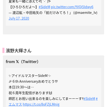
夏来も一緒に添えてᕙ( ˙-˙ )ᕗ
【ひろひろだよ〜】
#SideM
pic.twitter.com/YVQi5Idwy6
— 渡辺紘・中田祐矢の「前だけみてろ！」 (@maemite_lv)
July 17, 2020
濱野大輝さん
✨アイドルマスターSideM ✨
🎉６th Anniversaryおめでとう🎊
本日19:30〜は…
祝６周年生配信があります🙌
師匠とお祝い出来るのを楽しみにしてまーーーす‼️
#SideM
#
エムマス
https://t.co/8oFZjLMnig