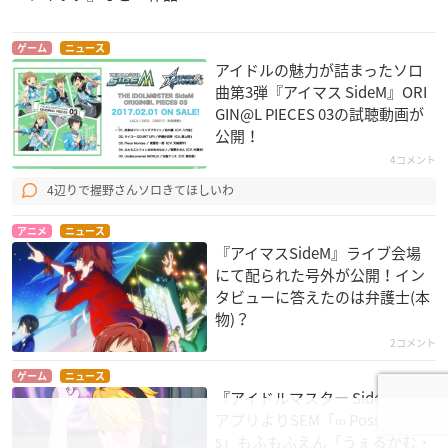
ゲーム
ニュース
アイドルの魅力が詰まったソロ
曲第3弾『アイマス SideM』ORI
GIN@L PIECES 03の試聴動画が
公開！
4コメント
4辺りで握野さんソロきてほしいわ
アニメ
ニュース
『アイマスSideM』ライブ会場
にて配られた号外が公開！イン
タビューに答えたのは弁護士(本
物)？
2コメント
ゲーム
ニュース
『アイドルマスター SideM』新
アプリよりSEM「∞ Possibilitie
s」もふもふえん「うぇるかむ・