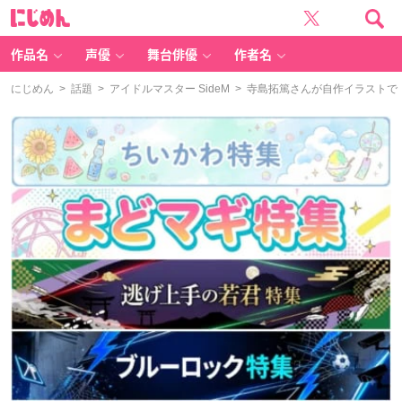
に
じ
め
ん
作品名
声優
舞台俳優
作者名
にじめん
>
話題
>
アイドルマスター SideM
> 寺島拓篤さんが自作イラストで『