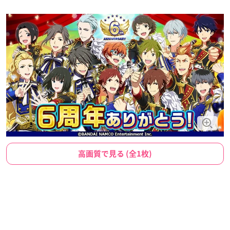
高画質で見る (全1枚)