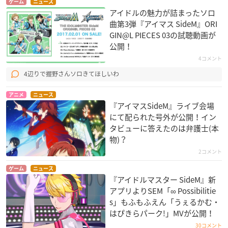
ゲーム
ニュース
アイドルの魅力が詰まったソロ
曲第3弾『アイマス SideM』ORI
GIN@L PIECES 03の試聴動画が
公開！
4コメント
4辺りで握野さんソロきてほしいわ
アニメ
ニュース
『アイマスSideM』ライブ会場
にて配られた号外が公開！イン
タビューに答えたのは弁護士(本
物)？
2コメント
ゲーム
ニュース
『アイドルマスター SideM』新
アプリよりSEM「∞ Possibilitie
s」もふもふえん「うぇるかむ・
はぴきらパーク!」MVが公開！
30コメント