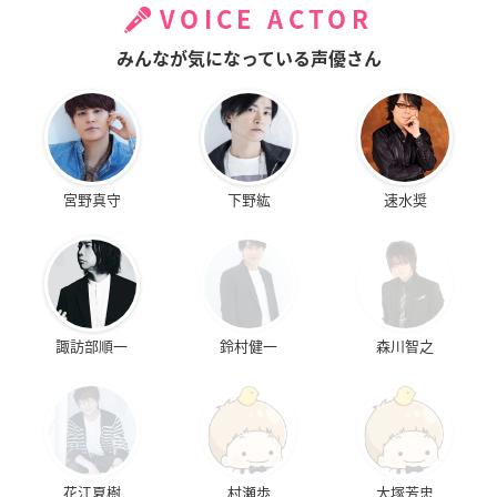
VOICE ACTOR
みんなが気になっている声優さん
宮野真守
下野紘
速水奨
諏訪部順一
鈴村健一
森川智之
花江夏樹
村瀬歩
大塚芳忠