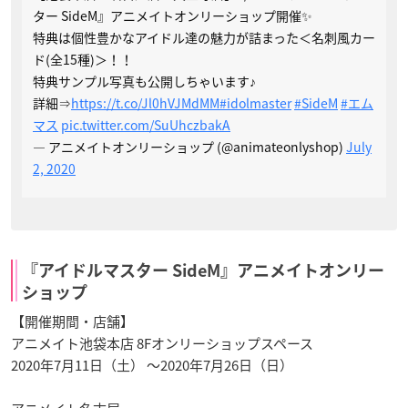
ター SideM』アニメイトオンリーショップ開催✨
特典は個性豊かなアイドル達の魅力が詰まった＜名刺風カー
ド(全15種)＞！！
特典サンプル写真も公開しちゃいます♪
詳細⇒
https://t.co/Jl0hVJMdMM
#idolmaster
#SideM
#エム
マス
pic.twitter.com/SuUhczbakA
— アニメイトオンリーショップ (@animateonlyshop)
July
2, 2020
『アイドルマスター SideM』アニメイトオンリー
ショップ
【開催期間・店舗】
アニメイト池袋本店 8Fオンリーショップスペース
2020年7月11日（土） ～2020年7月26日（日）