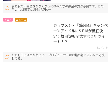
肩と腕の不自然さがなくなるにはみんなの課金の力が必要です。この
手のPVは確実に課金が反映…
アニメ
ニュース
カップメシ x 『SideM』キャンペ
ーンアイドルにS.E.Mが就任決
定！舞田類も記念すべき初ツイ
ート！？
6コメント
おもしろいけどかわいい。 プロデューサーはお塩の着ぐるみ来て応援
してる。