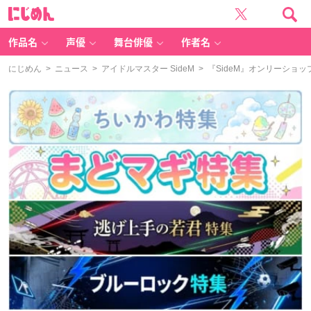
に
じ
め
ん
作品名
声優
舞台俳優
作者名
にじめん
>
ニュース
>
アイドルマスター SideM
> 『SideM』オンリーシ