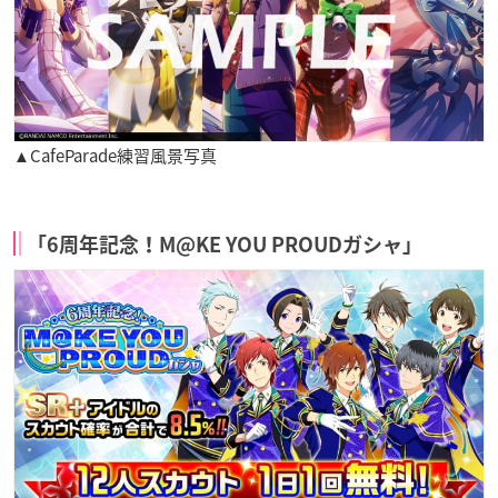
▲CafeParade練習風景写真
「6周年記念！M@KE YOU PROUDガシャ」