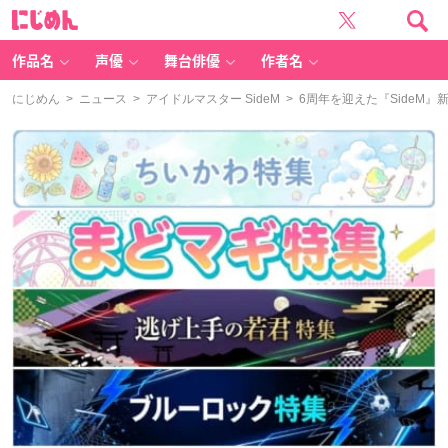
に
じ
め
ん
作品名
声優
舞台俳優
作者名
にじめん
>
ニュース
>
アイドルマスター SideM
> 6周年を迎えた『SideM