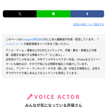
記事の内容について報告する
このページは
kusuguru株式会社
のにじめん編集部が作成・配信しています。
ア
ニメ
/
ニュース
の最新情報はリンク先をご覧ください。
アニメ・ゲーム・漫画などの2次元コンテンツや、声優・舞台・俳優などの情
報・話題をお届けする情報メディア「にじめん」。
女性向けアニメをはじめ、少年アニメやキャラクター作品、VTuberなどストリー
マーにも幅を広げ、オタクが気になる情報を幅広くお届けしています。
さらに、アンケート・ランキング・オタ活（推し活）お役立ち情報など、女性オ
タクがワクワク楽しめるようなコンテンツも発信しています。
VOICE ACTOR
みんなが気になっている声優さん