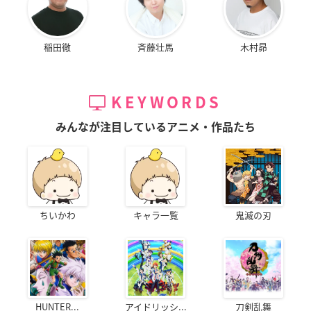
稲田徹
斉藤壮馬
木村昴
KEYWORDS
みんなが注目しているアニメ・作品たち
ちいかわ
キャラ一覧
鬼滅の刃
HUNTER...
アイドリッシ...
刀剣乱舞