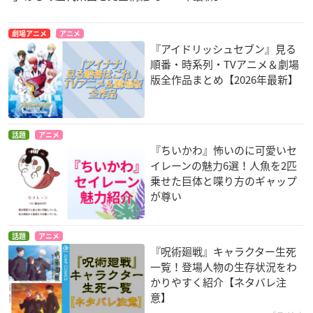
劇場アニメ
アニメ
『アイドリッシュセブン』見る
順番・時系列・TVアニメ＆劇場
版全作品まとめ【2026年最新】
話題
アニメ
『ちいかわ』怖いのに可愛いセ
イレーンの魅力6選！人魚を2匹
乗せた巨体と喋り方のギャップ
が尊い
話題
アニメ
『呪術廻戦』キャラクター生死
一覧！登場人物の生存状況をわ
かりやすく紹介【ネタバレ注
意】