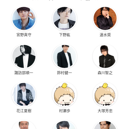
宮野真守
下野紘
速水奨
諏訪部順一
鈴村健一
森川智之
花江夏樹
村瀬歩
大塚芳忠