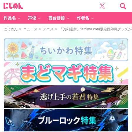
に
じ
め
ん
作品名
声優
舞台俳優
作者名
にじめん
>
ニュース
>
アニメ
> 『刀剣乱舞』famima.com限定西陣織グッ