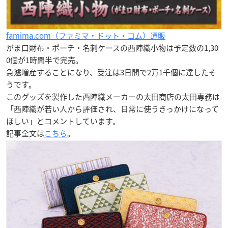
famima.com（ファミマ・ドット・コム）通販
がま口財布・ポーチ・名刺ケースの西陣織小物は予定数の1,30
0個が1時間半で完売。
急遽増産することになり、受注は3日間で2万1千個に達したそ
うです。
このグッズを製作した西陣織メーカーの太田商店の太田専務は
「西陣織が若い人から評価され、日常に使うきっかけになって
ほしい」とコメントしています。
記事全文は
こちら
。