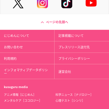
ページの先頭へ
にじめんについて
記事掲載について
お問い合わせ
プレスリリース送付先
利用規約
プライバシーポリシー
インフォマティブデータポリシ
運営会社
ー
kusuguru
media
アニメ情報［にじめん］
科学ニュース［ナゾロジー］
メンタルケア［ココロジー］
心理テスト［シンリ］