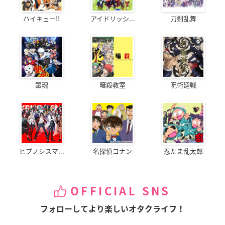
ハイキュー!!
アイドリッシ...
刀剣乱舞
銀魂
暗殺教室
呪術廻戦
ヒプノシスマ...
名探偵コナン
忍たま乱太郎
OFFICIAL SNS
フォローしてより楽しいオタクライフ！