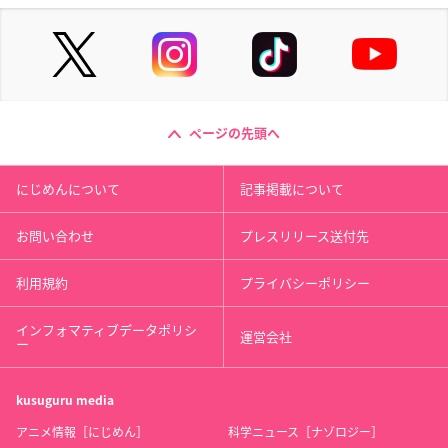
ページの先頭へ
にじめんについて
記事掲載について
お問い合わせ
プレスリリース送付先
利用規約
プライバシーポリシー
インフォマティブデータポリシ
運営会社
ー
kusuguru
media
アニメ情報［にじめん］
科学ニュース［ナゾロジー］