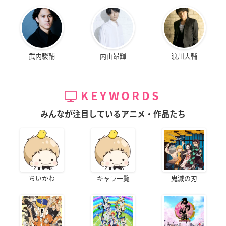
武内駿輔
内山昂輝
浪川大輔
KEYWORDS
みんなが注目しているアニメ・作品たち
ちいかわ
キャラ一覧
鬼滅の刃