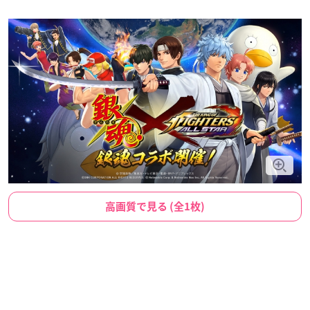
高画質で見る (全1枚)