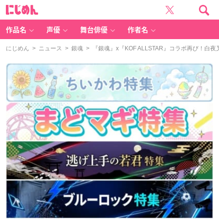
に
じ
め
ん
作品名
声優
舞台俳優
作者名
にじめん
>
ニュース
>
銀魂
> 『銀魂』x『KOF ALLSTAR』コラボ再び