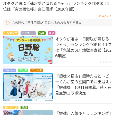
オタクが選ぶ「速水奨が演じるキャラ」ランキングTOP10！1
位は『炎の蜃気楼』直江信綱【2026年版】
14コメント
この時代に直江信綱が1位になるのおもろすぎるw
ランキング
アンケート
話題
声優
オタクが選ぶ「日野聡が演じる
キャラ」ランキングTOP10！1位
は『鬼滅の刃』煉󠄁獄杏寿郎【202
6年版】
2コメント
イベント
フェア
ニュース
「銀魂×萩市」銀時たちとトビ
ーくんが空の玄関口でお出迎え♪
「銀魂暦」10月1日開幕、萩・石
見空港コラボ決定
ランキング
話題
『銀魂』人気キャラランキングT