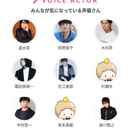
VOICE ACTOR
みんなが気になっている声優さん
速水奨
宮野真守
木村昴
諏訪部順一
花江夏樹
村瀬歩
中村悠一
坂本真綾
森川智之