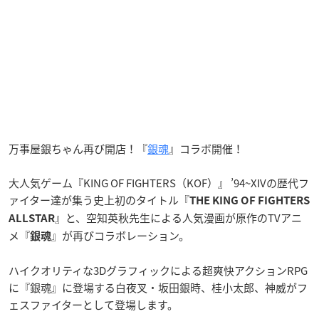
万事屋銀ちゃん再び開店！『
銀魂
』コラボ開催！
大人気ゲーム『KING OF FIGHTERS（KOF）』 ’94~XIVの歴代フ
ァイター達が集う史上初のタイトル『
THE KING OF FIGHTERS
』と、空知英秋先生による人気漫画が原作のTVアニ
ALLSTAR
メ『
』が再びコラボレーション。
銀魂
ハイクオリティな3Dグラフィックによる超爽快アクションRPG
に『銀魂』に登場する白夜叉・坂田銀時、桂小太郎、神威がフ
ェスファイターとして登場します。