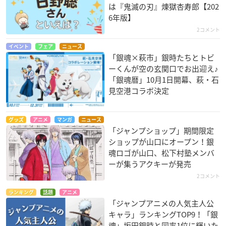
は『鬼滅の刃』煉󠄁獄杏寿郎【202
6年版】
2コメント
イベント
フェア
ニュース
「銀魂×萩市」銀時たちとトビ
ーくんが空の玄関口でお出迎え♪
「銀魂暦」10月1日開幕、萩・石
見空港コラボ決定
グッズ
アニメ
マンガ
ニュース
「ジャンプショップ」期間限定
ショップが山口にオープン！銀
魂ロゴが山口、松下村塾メンバ
ーが集うアクキーが発売
2コメント
ランキング
話題
アニメ
「ジャンプアニメの人気主人公
キャラ」ランキングTOP9！「銀
魂」坂田銀時と同率1位に輝いた