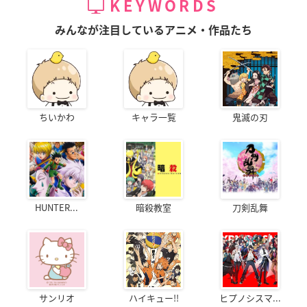
KEYWORDS
みんなが注目しているアニメ・作品たち
ちいかわ
キャラ一覧
鬼滅の刃
HUNTER...
暗殺教室
刀剣乱舞
サンリオ
ハイキュー!!
ヒプノシスマ...