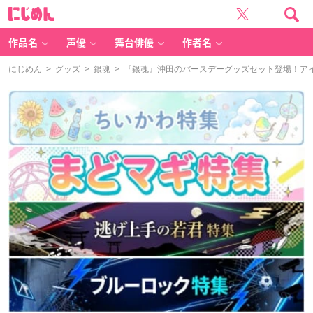
に
じ
め
ん
作品名
声優
舞台俳優
作者名
にじめん
>
グッズ
>
銀魂
> 『銀魂』沖田のバースデーグッズセット登場！ア