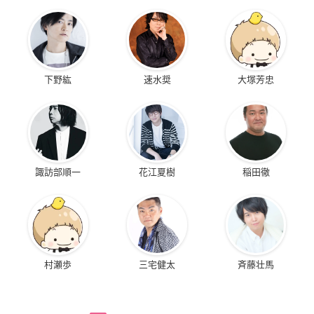
下野紘
速水奨
大塚芳忠
諏訪部順一
花江夏樹
稲田徹
村瀬歩
三宅健太
斉藤壮馬