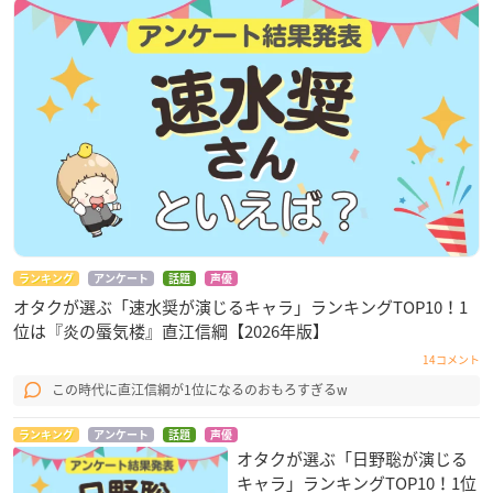
ランキング
アンケート
話題
声優
オタクが選ぶ「速水奨が演じるキャラ」ランキングTOP10！1
位は『炎の蜃気楼』直江信綱【2026年版】
14コメント
この時代に直江信綱が1位になるのおもろすぎるw
ランキング
アンケート
話題
声優
オタクが選ぶ「日野聡が演じる
キャラ」ランキングTOP10！1位