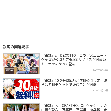
銀魂の関連記事
『銀魂』x「DECOTTO」コラボメニュー・
グッズが公開！定春&エリザベスが可愛い
ドーナツになって登場
2020年7月16日
『銀魂』10巻分(85話)が無料公開決定！続
きは無料チケットで読むことが可能
2020年6月26日
『銀魂』×「CRAFTHOLIC」クッション＆
巾着が登場！万事屋・真選組・鬼兵隊・夜