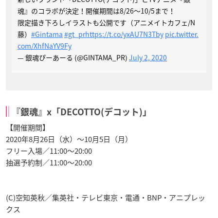
魂』のコラボが決定！開催期間は8/26～10/5まで！
限定描き下ろしイラストも公開です（アニメイトカフェ/N
藤）
#Gintama
#gt_pr
https://t.co/yxAU7N3Tby
pic.twitter.
com/XhfNaYV9Fy
— 銀魂ぴーあーる (@GINTAMA_PR)
July 2, 2020
『銀魂』x「DECOTTO(デコット)」
【開催期間】
2020年8月26日（水）～10月5日（月）
フリー入場／11:00～20:00
抽選予約制／11:00～20:00
(C)空知英秋／集英社・テレビ東京・電通・BNP・アニプレッ
クス