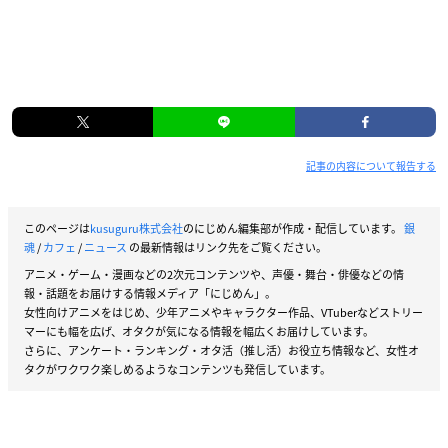
記事の内容について報告する
このページは
kusuguru株式会社
のにじめん編集部が作成・配信しています。
銀
魂
/
カフェ
/
ニュース
の最新情報はリンク先をご覧ください。
アニメ・ゲーム・漫画などの2次元コンテンツや、声優・舞台・俳優などの情
報・話題をお届けする情報メディア「にじめん」。
女性向けアニメをはじめ、少年アニメやキャラクター作品、VTuberなどストリー
マーにも幅を広げ、オタクが気になる情報を幅広くお届けしています。
さらに、アンケート・ランキング・オタ活（推し活）お役立ち情報など、女性オ
タクがワクワク楽しめるようなコンテンツも発信しています。