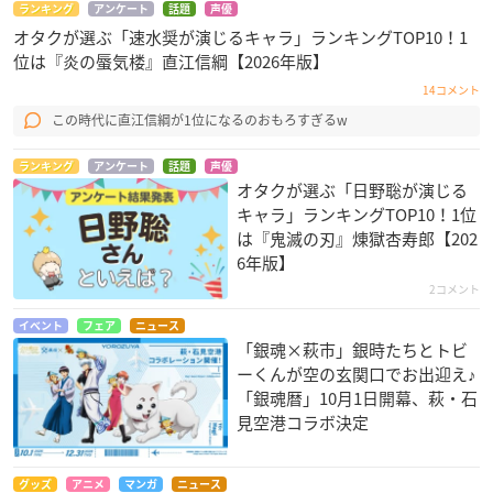
ランキング
アンケート
話題
声優
オタクが選ぶ「速水奨が演じるキャラ」ランキングTOP10！1
位は『炎の蜃気楼』直江信綱【2026年版】
14コメント
この時代に直江信綱が1位になるのおもろすぎるw
ランキング
アンケート
話題
声優
オタクが選ぶ「日野聡が演じる
キャラ」ランキングTOP10！1位
は『鬼滅の刃』煉󠄁獄杏寿郎【202
6年版】
2コメント
イベント
フェア
ニュース
「銀魂×萩市」銀時たちとトビ
ーくんが空の玄関口でお出迎え♪
「銀魂暦」10月1日開幕、萩・石
見空港コラボ決定
グッズ
アニメ
マンガ
ニュース