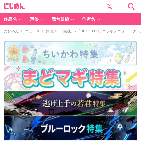
に
じ
め
ん
作品名
声優
舞台俳優
作者名
にじめん
>
ニュース
>
銀魂
> 『銀魂』x「DECOTTO」コラボメニュー・