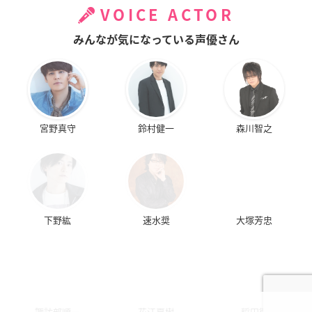
VOICE ACTOR
みんなが気になっている声優さん
宮野真守
鈴村健一
森川智之
下野紘
速水奨
大塚芳忠
諏訪部順一
花江夏樹
稲田徹