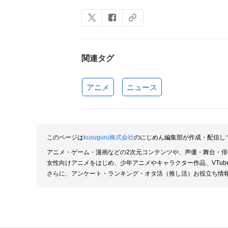
関連タグ
アニメ
ニュース
このページは
kusuguru株式会社
のにじめん編集部が作成・配信し
アニメ・ゲーム・漫画などの2次元コンテンツや、声優・舞台・
女性向けアニメをはじめ、少年アニメやキャラクター作品、VTu
さらに、アンケート・ランキング・オタ活（推し活）お役立ち情