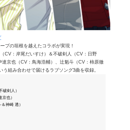
グ
2つのグループの垣根を越えたコラボが実現！
（CV：岸尾だいすけ）＆不破剣人（CV：日野
伊達京也（CV：鳥海浩輔）、辻魁斗（CV：柿原徹
という組み合わせで届けるラブソング3曲を収録。
＆不破剣人）
＆伊達京也）
 魁斗＆神崎 透）