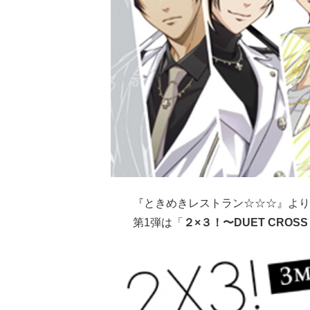
『ときめきレストラン☆☆☆』より
第1弾は「
２×３！〜DUET CROSS 