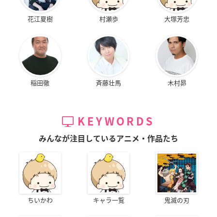
花江夏樹
村瀬歩
大塚芳忠
稲田徹
斉藤壮馬
木村昴
KEYWORDS
みんなが注目しているアニメ・作品たち
ちいかわ
キャラ一覧
鬼滅の刃