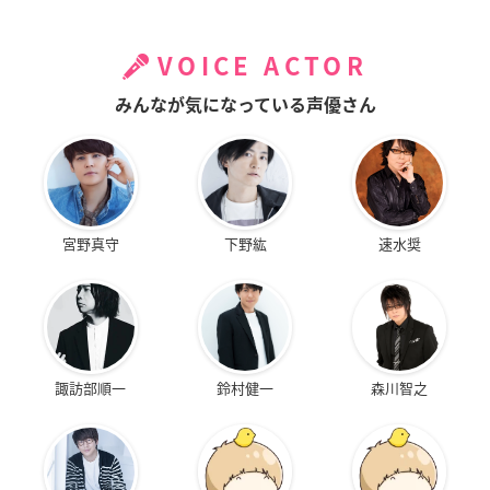
VOICE ACTOR
みんなが気になっている声優さん
宮野真守
下野紘
速水奨
諏訪部順一
鈴村健一
森川智之