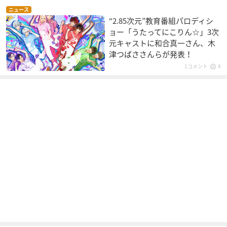
ニュース
“2.85次元”教育番組パロディシ
ョー「うたってにこりん☆」3次
元キャストに和合真一さん、木
津つばささんらが発表！
1コメント
4