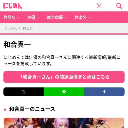
に
じ
め
ん
作品名
声優
舞台俳優
作者名
にじめん
> 和合真一
和合真一
にじめんでは俳優の和合真一さんに関連する最新情報/最新ニ
ュースを掲載しています。
「和合真一さん」の関連画像まとめはこちら
和合真一のニュース