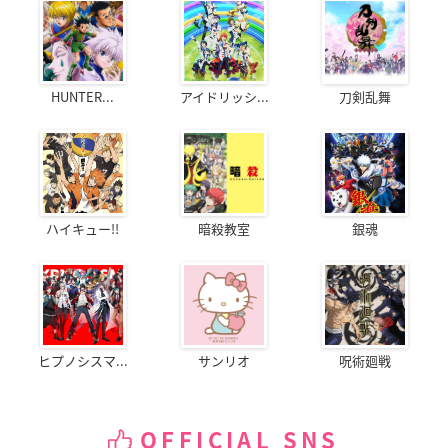
HUNTER...
アイドリッシ...
刀剣乱舞
ハイキュー!!
暗殺教室
銀魂
ヒプノシスマ...
サンリオ
呪術廻戦
OFFICIAL SNS