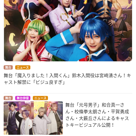
舞台
ニュース
舞台「魔入りました！入間くん」鈴木入間役は宮崎湧さん！キ
ャスト解禁に「ビジュ良すぎ」
舞台
舞台俳優
ニュース
舞台「元号男子」和合真一さ
ん・校條拳太朗さん・平賀勇成
さん・大薮丘さんによるキャス
トキービジュアル公開！