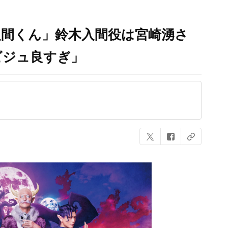
入間くん」鈴木入間役は宮崎湧さ
ビジュ良すぎ」