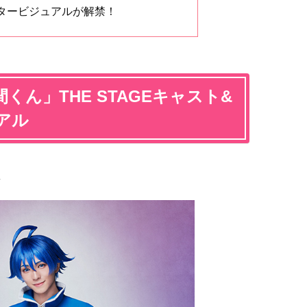
タービジュアルが解禁！
くん」THE STAGEキャスト&
アル
ん