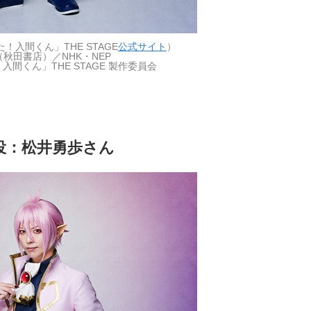
入間くん」THE STAGE
公式サイト
）
（秋田書店）／NHK・NEP
入間くん」THE STAGE 製作委員会
役：松井勇歩さん