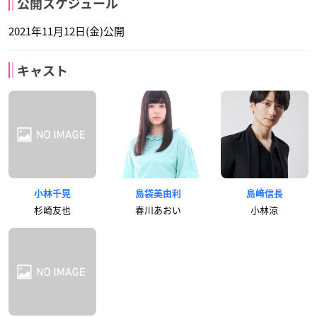
公開スケジュール
2021年11月12日(金)公開
キャスト
小林千晃
島袋美由利
島﨑信長
杉崎友也
春川あおい
小林涼