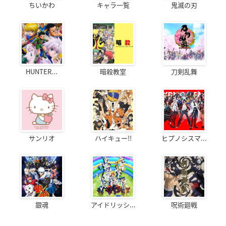
ちいかわ
キャラ一覧
鬼滅の刃
HUNTER...
暗殺教室
刀剣乱舞
サンリオ
ハイキュー!!
ヒプノシスマ...
銀魂
アイドリッシ...
呪術廻戦