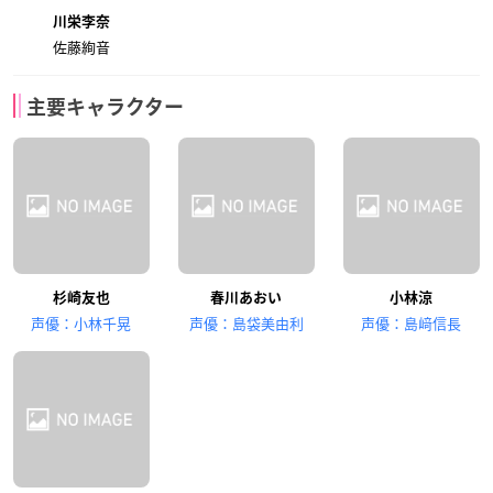
川栄李奈
佐藤絢音
主要キャラクター
杉崎友也
春川あおい
小林涼
声優：小林千晃
声優：島袋美由利
声優：島﨑信長