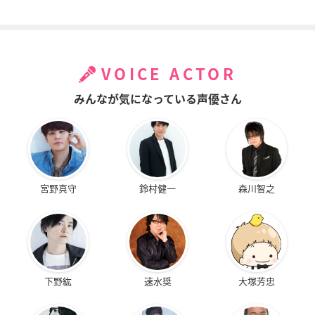
VOICE ACTOR
みんなが気になっている声優さん
宮野真守
鈴村健一
森川智之
下野紘
速水奨
大塚芳忠