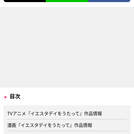
目次
TVアニメ『イエスタデイをうたって』作品情報
漫画『イエスタデイをうたって』作品情報