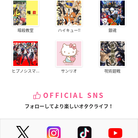
暗殺教室
ハイキュー!!
銀魂
ヒプノシスマ...
サンリオ
呪術廻戦
OFFICIAL SNS
フォローしてより楽しいオタクライフ！