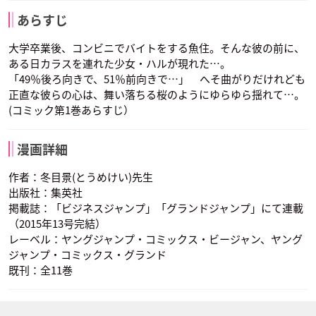
あらすじ
大学卒業後、コンビニでバイトをする魚住。そんな彼の前に、
ある日カラスを連れた少女・ハルが現れた…。
「49％後ろ向きで、51％前向きで…」 へそ曲がりだけれども
正直な彼らの心は、舞い落ちる桜のようにゆらゆら揺れて…。
(コミック第1巻あらすじ）
漫画詳細
作者：冬目景(とうめけい)先生
出版社：集英社
掲載誌：「ビジネスジャンプ」「グランドジャンプ」にて連載
（2015年13号完結）
レーベル：ヤングジャンプ・コミックス・ビージャン、ヤング
ジャンプ・コミックス・グランド
既刊：全11巻