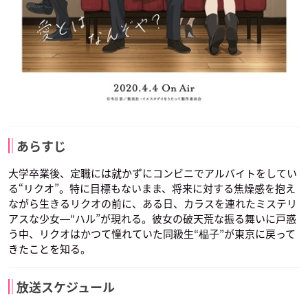
あらすじ
大学卒業後、定職には就かずにコンビニでアルバイトをしてい
る“リクオ”。特に目標もないまま、将来に対する焦燥感を抱え
ながら生きるリクオの前に、ある日、カラスを連れたミステリ
アスな少女―“ハル”が現れる。彼女の破天荒な振る舞いに戸惑
う中、リクオはかつて憧れていた同級生“榀子”が東京に戻って
きたことを知る。
放送スケジュール