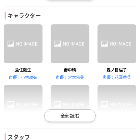
花江夏樹
鈴木達央
坂本真綾
キャラクター
早川浪
木ノ下
狭山杏子
喜多村英梨
小野友樹
名塚佳織
魚住陸生
野中晴
森ノ目榀子
柚原チカ
湊
杜田
声優：小林親弘
声優：宮本侑芽
声優：花澤香菜
堀江瞬
寺島拓篤
洲崎綾
早川浪
木ノ下
狭山杏子
滝下克美
福田タカノリ
福田梢
スタッフ
声優：花江夏樹
声優：鈴木達央
声優：坂本真綾