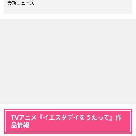
最新ニュース
TVアニメ『イエスタデイをうたって』作
品情報