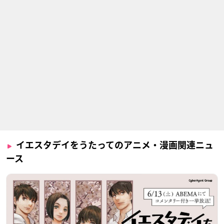
イエスタデイをうたってのアニメ・漫画関連ニュ
ース