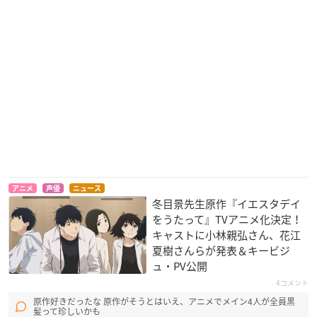
アニメ
声優
ニュース
冬目景先生原作『イエスタデイ
をうたって』TVアニメ化決定！
キャストに小林親弘さん、花江
夏樹さんらが発表＆キービジ
ュ・PV公開
4コメント
原作好きだったな 原作がそうとはいえ、アニメでメイン4人が全員黒
髪って珍しいかも