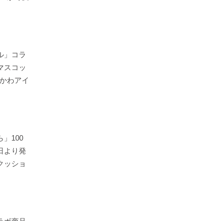
ル」コラ
マスコッ
かわアイ
」100
日より発
クッショ