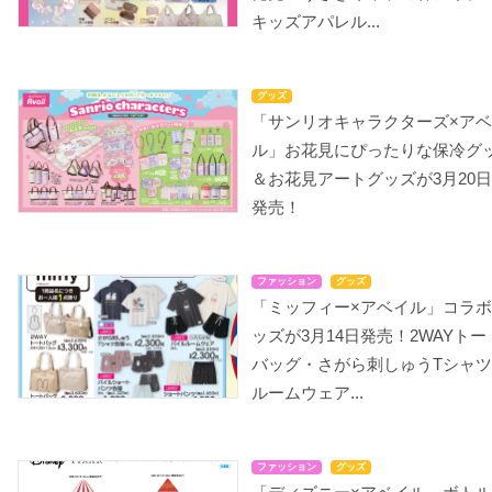
キッズアパレル...
グッズ
「サンリオキャラクターズ×ア
ル」お花見にぴったりな保冷グ
＆お花見アートグッズが3月20
発売！
ファッション
グッズ
「ミッフィー×アベイル」コラ
ッズが3月14日発売！2WAYトー
バッグ・さがら刺しゅうTシャ
ルームウェア...
ファッション
グッズ