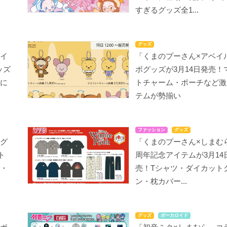
すぎるグッズ全1...
グッズ
ベイ
「くまのプーさん×アベイ
ッズ
ボグッズが3月14日発売！
日に
トチャーム・ポーチなど激
テムが勢揃い
ファッション
グッズ
ボグ
「くまのプーさん×しまむら
ト
周年記念アイテムが3月14
ツ・
売！Tシャツ・ダイカット
ン・枕カバー...
グッズ
ボーカロイド