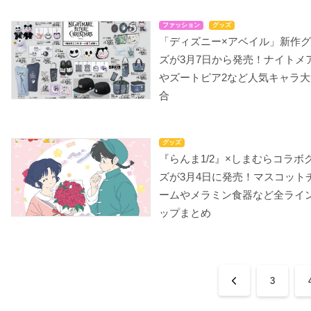
ファッション
グッズ
「ディズニー×アベイル」新作
ズが3月7日から発売！ナイトメ
やズートピア2など人気キャラ大
合
グッズ
『らんま1/2』×しまむらコラボ
ズが3月4日に発売！マスコット
ームやメラミン食器など全ライ
ップまとめ
3