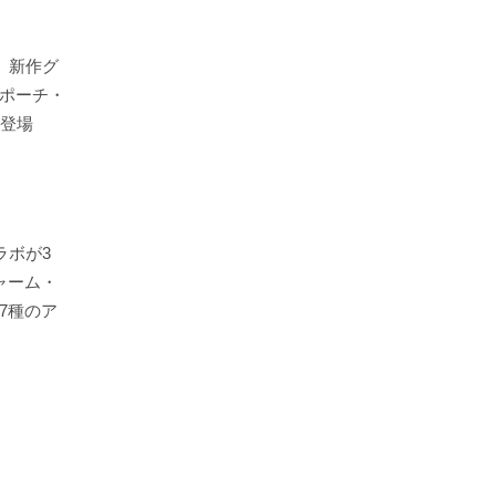
」新作グ
ポーチ・
が登場
ラボが3
ャーム・
7種のア