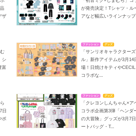
ルポ
「初音ミク×しまむら」コ
品
が発売決定！Tシャツ・ル
デザ
アなど幅広いラインナップ
ファッション
グッズ
まむ
「サンリオキャラクターズ
！シ
ル」新作アイテムが3月14
豊富
場！日焼けキティやCECIL 
コラボな...
ファッション
グッズ
むら
「クレヨンしんちゃん×ア
7日
コラボ企画第3弾「ヘンダ
やポ
の大冒険」グッズが3月7
ートバッグ・T...