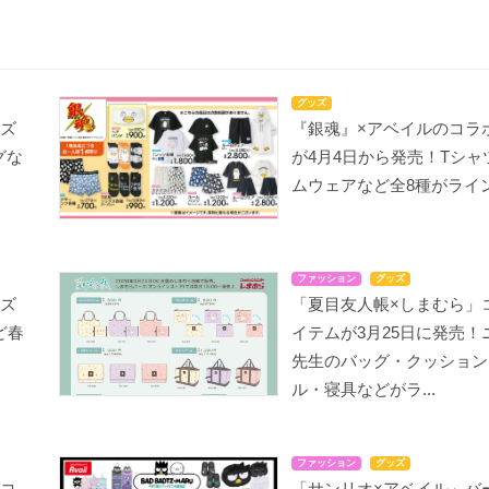
グッズ
ッズ
『銀魂』×アベイルのコラ
グな
が4月4日から発売！Tシャ
ムウェアなど全8種がライ
ファッション
グッズ
ッズ
「夏目友人帳×しまむら」
ど春
イテムが3月25日に発売！
先生のバッグ・クッション
ル・寝具などがラ...
ファッション
グッズ
」コ
「サンリオ×アベイル」バ