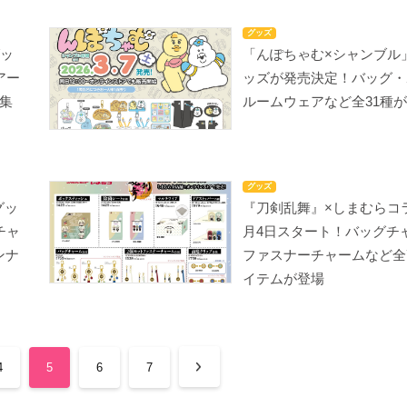
グッズ
グッ
「んぽちゃむ×シャンブル
アー
ッズが発売決定！バッグ・
集
ルームウェアなど全31種
グッズ
グッ
『刀剣乱舞』×しまむらコ
チャ
月4日スタート！バッグチ
ンナ
ファスナーチャームなど全
イテムが登場
4
5
6
7