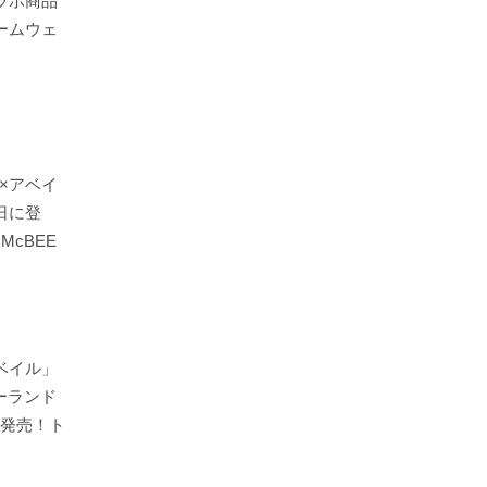
ラボ商品
ームウェ
×アベイ
日に登
McBEE
ベイル」
ーランド
日発売！ト