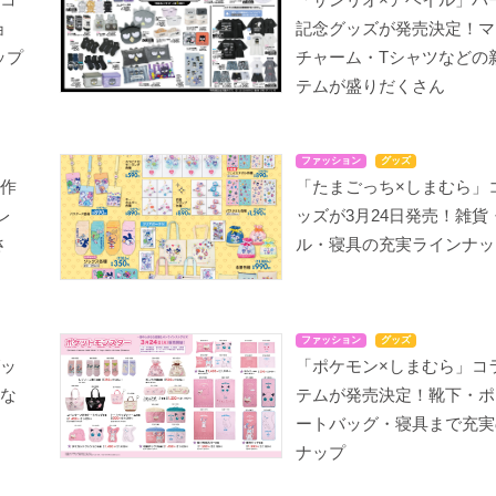
ョ
記念グッズが発売決定！マ
ップ
チャーム・Tシャツなどの
テムが盛りだくさん
ファッション
グッズ
新作
「たまごっち×しまむら」
レ
ッズが3月24日発売！雑貨
さ
ル・寝具の充実ラインナッ
ファッション
グッズ
グッ
「ポケモン×しまむら」コ
ツな
テムが発売決定！靴下・ポ
ートバッグ・寝具まで充実
ナップ