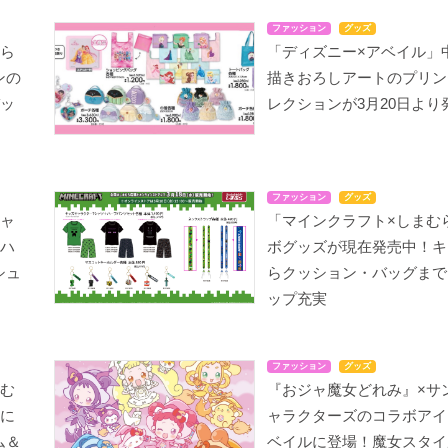
ファッション
グッズ
むら
「ディズニー×アベイル」
ンの
描きおろしアートのプリン
バッ
レクションが3月20日より
ファッション
グッズ
キャ
「マインクラフト×しまむ
サハ
ボグッズが現在発売中！キ
シュ
らクッション・バッグまで
ップ充実
ファッション
グッズ
まむ
『おジャ魔女どれみ』×サ
日に
ャラクターズのコラボアイ
ム＆
ベイルに登場！魔女スタイ