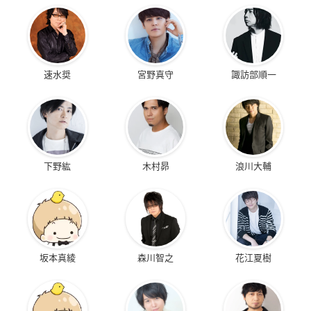
速水奨
宮野真守
諏訪部順一
下野紘
木村昴
浪川大輔
坂本真綾
森川智之
花江夏樹