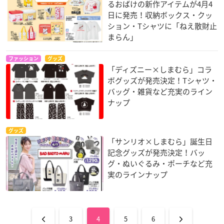
るおばけの新作アイテムが4月4
日に発売！収納ボックス・クッ
ション・Tシャツに「ねえ散財止
まらん」
ファッション
グッズ
「ディズニー×しまむら」コラ
ボグッズが発売決定！Tシャツ・
バッグ・雑貨など充実のライン
ナップ
グッズ
「サンリオ×しまむら」誕生日
記念グッズが発売決定！バッ
グ・ぬいぐるみ・ポーチなど充
実のラインナップ
3
4
5
6