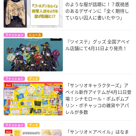
のような服が話題に！？既視感
のあるデザインに「全く期待し
ていない囚人に書いたやつ」
ファッション
ニュース
『ツイステ』グッズ 全国アベイ
ル店舗にて4月11日より発売！
ファッション
グッズ
「サンリオキャラクターズ」ア
ベイル新作アイテムが4月11日登
場！シナモロール・ポムポムプ
リン・ポチャッコの雑貨やアパ
レルが多数
ファッション
グッズ
「サンリオ×アベイル」はなま