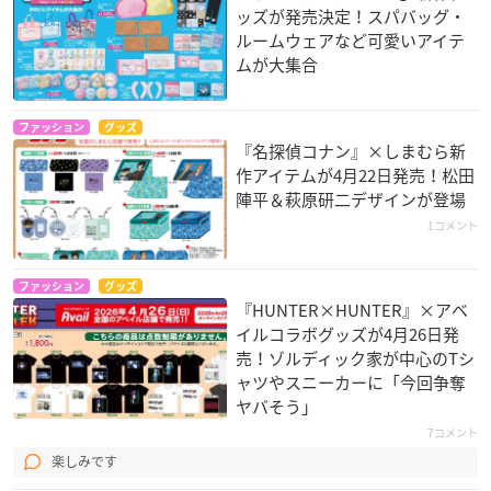
ッズが発売決定！スパバッグ・
ルームウェアなど可愛いアイテ
ムが大集合
ファッション
グッズ
『名探偵コナン』×しまむら新
作アイテムが4月22日発売！松田
陣平＆萩原研二デザインが登場
1コメント
ファッション
グッズ
『HUNTER×HUNTER』×アベ
イルコラボグッズが4月26日発
売！ゾルディック家が中心のTシ
ャツやスニーカーに「今回争奪
ヤバそう」
7コメント
楽しみです