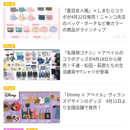
グッズ
『夏目友人帳』×しまむらコラ
ボが4月22日発売！ニャンコ先生
のバッグ・ポーチなど春カラー
の商品がラインナップ
1コメント
グッズ
『名探偵コナン』×アベイルの
コラボグッズが4月18日から発
売！千速・松田・萩原たちの生
活雑貨やTシャツが登場
グッズ
「Disney × アベイル」ヴィラン
ズデザインのグッズ 4月11日よ
り全国店舗で発売！