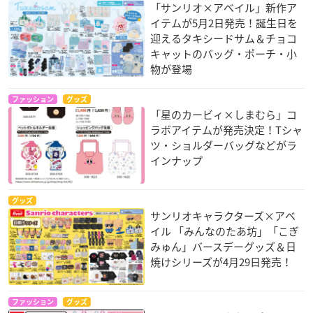
「サンリオ×アベイル」新作ア
イテムが5月2日発売！誕生日を
迎えるタキシードサム＆チョコ
キャットのバッグ・ポーチ・小
物が登場
ファッション
グッズ
「星のカービィ×しまむら」コ
ラボアイテムが発売決定！Tシャ
ツ・ショルダーバッグなどがラ
インナップ
グッズ
サンリオキャラクターズ×アベ
イル 「みんなのたあ坊」「こぎ
みゅん」バースデーグッズ＆日
焼けシリーズが4月29日発売！
ファッション
グッズ