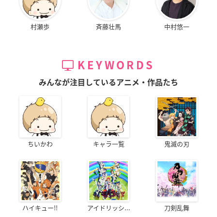
村瀬歩
斉藤壮馬
中村悠一
KEYWORDS
みんなが注目しているアニメ・作品たち
ちいかわ
キャラ一覧
鬼滅の刃
ハイキュー!!
アイドリッシ...
刀剣乱舞