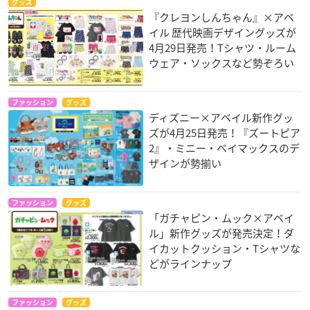
グッズ
『クレヨンしんちゃん』×アベ
イル 歴代映画デザイングッズが
4月29日発売！Tシャツ・ルーム
ウェア・ソックスなど勢ぞろい
ファッション
グッズ
ディズニー×アベイル新作グッ
ズが4月25日発売！『ズートピア
2』・ミニー・ベイマックスのデ
ザインが勢揃い
ファッション
グッズ
「ガチャピン・ムック×アベイ
ル」新作グッズが発売決定！ダ
イカットクッション・Tシャツな
どがラインナップ
ファッション
グッズ