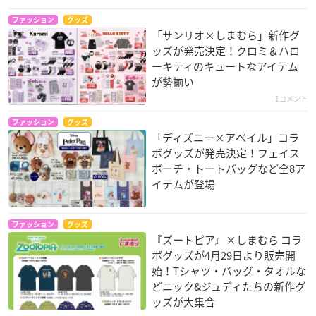
ファッション
グッズ
「サンリオ×しまむら」新作グ
ッズが発売決定！クロミ＆ハロ
ーキティのキュートなアイテム
が勢揃い
1コメント
ファッション
グッズ
「ディズニー×アベイル」コラ
ボグッズが発売決定！フェイス
ポーチ・トートバッグなど全8ア
イテムが登場
ファッション
グッズ
『ズートピア』×しまむら コラ
ボグッズが4月29日より販売開
始！Tシャツ・バッグ・タオルな
どニック&ジュディたちの新作グ
ッズが大集合